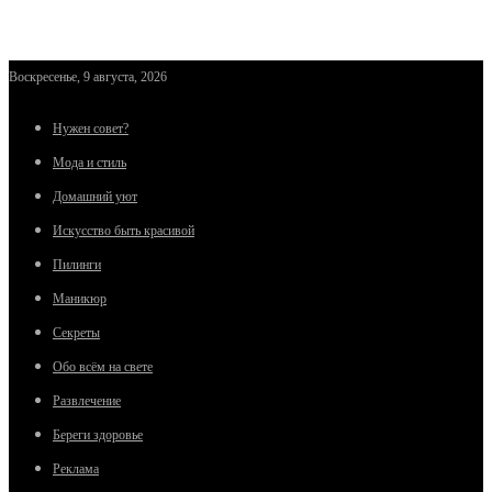
Воскресенье, 9 августа, 2026
Нужен совет?
Мода и стиль
Домашний уют
Искусство быть красивой
Пилинги
Маникюр
Секреты
Обо всём на свете
Развлечение
Береги здоровье
Реклама