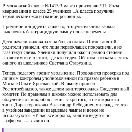
В московской школе №1415 3 марта произошло ЧП. Из-за
кварцевания в классе 25 учеников 1А класса получили
термические ожоги глазной роговицы.
Причиной инцидента стало то, что учительница забыла
выключить бактерицидную лампу после перемены.
Дети начали жаловаться на боль в глазах. После занятий
родители увидели, что лица первоклашек покраснели, а из
глаз текут слёзы. Ученики получили ожоги разной степени —
в зависимости от того, где кто сидел. Об этом рассказала мать
одного из школьников Светлана Старухина.
Теперь педагогу грозит увольнение. Проводится проверка под
личным контролем уполномоченной по правам ребенка в
Москве Ольги Ярославской. В школу пришёл
Роспотребнадзор, также делом заинтересовался Следственный
комитет. По правилам в школах можно использовать для
облучения от микробов лампы закрытого, а не открытого
типа. Директор школы Александр Лебединец утверждает, что
в учебном заведении кварцевые лампы и вовсе не
используются. «У нас все хорошо, занятия ведутся по
графику», — заявил он.