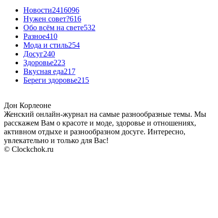
Новости24
16096
Нужен совет?
616
Обо всём на свете
532
Разное
410
Мода и стиль
254
Досуг
240
Здоровье
223
Вкусная еда
217
Береги здоровье
215
Дон Корлеоне
Женский онлайн-журнал на самые разнообразные темы. Мы
расскажем Вам о красоте и моде, здоровье и отношениях,
активном отдыхе и разнообразном досуге. Интересно,
увлекательно и только для Вас!
© Clockchok.ru