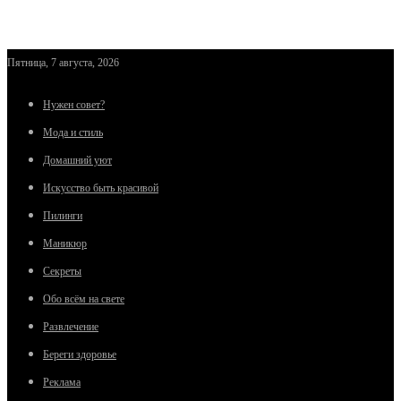
Пятница, 7 августа, 2026
Нужен совет?
Мода и стиль
Домашний уют
Искусство быть красивой
Пилинги
Маникюр
Секреты
Обо всём на свете
Развлечение
Береги здоровье
Реклама