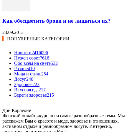
Как обесцветить брови и не лишиться их?
23.09.2013
ПОПУЛЯРНЫЕ КАТЕГОРИИ
Новости24
16096
Нужен совет?
616
Обо всём на свете
532
Разное
410
Мода и стиль
254
Досуг
240
Здоровье
223
Вкусная еда
217
Береги здоровье
215
Дон Корлеоне
Женский онлайн-журнал на самые разнообразные темы. Мы
расскажем Вам о красоте и моде, здоровье и отношениях,
активном отдыхе и разнообразном досуге. Интересно,
увлекательно и только для Вас!