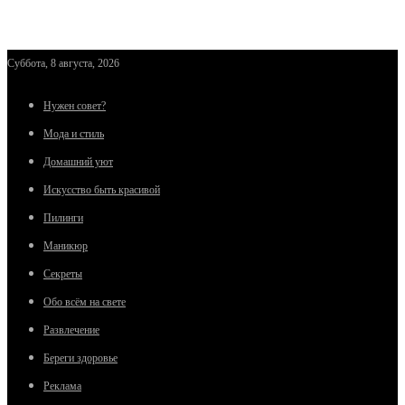
Суббота, 8 августа, 2026
Нужен совет?
Мода и стиль
Домашний уют
Искусство быть красивой
Пилинги
Маникюр
Секреты
Обо всём на свете
Развлечение
Береги здоровье
Реклама