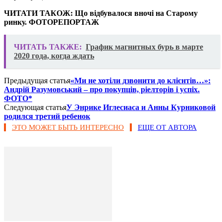
ЧИТАТИ ТАКОЖ: Що відбувалося вночі на Старому
ринку. ФОТОРЕПОРТАЖ
ЧИТАТЬ ТАКЖЕ:
График магнитных бурь в марте
2020 года, когда ждать
Предыдущая статья
«Ми не хотіли дзвонити до клієнтів…»:
Андрій Разумовський – про покупців, ріелторів і успіх.
ФОТО*
Следующая статья
У Энрике Иглесиаса и Анны Курниковой
родился третий ребенок
ЭТО МОЖЕТ БЫТЬ ИНТЕРЕСНО
ЕЩЕ ОТ АВТОРА