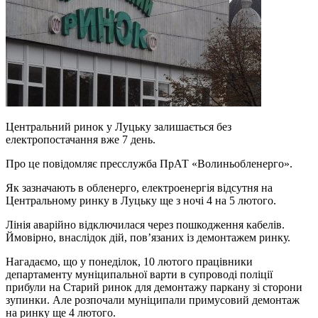
Центральний ринок у Луцьку залишається без
електропостачання вже 7 день.
Про це повідомляє пресслужба ПрАТ «Волиньобленерго».
Як зазначають в обленерго, електроенергія відсутня на
Центральному ринку в Луцьку ще з ночі 4 на 5 лютого.
Лінія аварійно відключилася через пошкодження кабелів.
Ймовірно, внаслідок дій, пов’язаних із демонтажем ринку.
Нагадаємо, що у понеділок, 10 лютого працівники
департаменту муніципальної варти в супроводі поліції
прибули на Старий ринок для демонтажу паркану зі сторони
зупинки. Але розпочали муніципали примусовий демонтаж
на ринку ще 4 лютого.