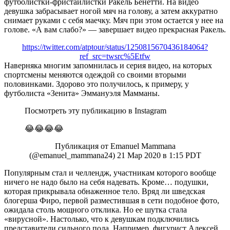
футболистки-фристайлистки Ракель Бенетти. На видео
девушка забрасывает ногой мяч на голову, а затем аккуратно
снимает руками с себя маечку. Мяч при этом остается у нее на
голове. «А вам слабо?» — завершает видео прекрасная Ракель.
https://twitter.com/atptour/status/1250815670436184064?
ref_src=twsrc%5Etfw
Наверняка многим запомнилась и серия видео, на которых
спортсмены меняются одеждой со своими вторыми
половинками. Здорово это получилось, к примеру, у
футболиста «Зенита» Эммануэля Мамманы.
Посмотреть эту публикацию в Instagram
😂😂😂😂
Публикация от Emanuel Mammana
(@emanuel_mammana24) 21 Мар 2020 в 1:15 PDT
Популярным стал и челлендж, участникам которого вообще
ничего не надо было на себя надевать. Кроме… подушки,
которая прикрывала обнаженное тело. Вряд ли шведская
блогерша Фиро, первой разместившая в сети подобное фото,
ожидала столь мощного отклика. Но ее шутка стала
«вирусной». Настолько, что к девушкам подключились
представители сильного пола. Например, фигурист Алексей