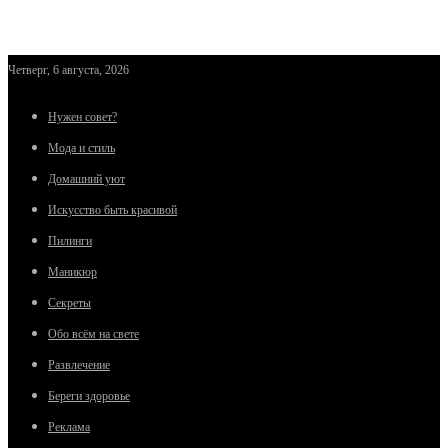
Четверг, 6 августа, 2026
Нужен совет?
Мода и стиль
Домашний уют
Искусство быть красивой
Пилинги
Маникюр
Секреты
Обо всём на свете
Развлечение
Береги здоровье
Реклама