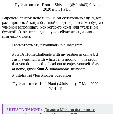
Публикация от Roman Shishkin (@shish49) 9 Апр
2020 в 1:31 PDT
Впрочем, список неполный. И он обязательно еще будет
расширяться. А когда большой спорт вернется, мы будем с
улыбкой вспоминать, как когда-то чеканили туалетной
бумагой. Этот челлендж — уже сейчас легенда давно
минувших дней.
Посмотреть эту публикацию в Instagram
#StayAtHomeChallenge with my partner in crime 🕵‍♂
Just having fun with whatever is around — it’s proof
that you don’t need to head out to enjoy yourself. Stay
at home, guys! ⚽🏡🔝 #stayathome #staysafe
#justplaying #fun #soccer #dad&son
Публикация от Luís Nani (@luisnani) 17 Мар 2020 в
7:14 PDT
ЧИТАТЬ ТАКЖЕ:
Джанни Москон был снят с