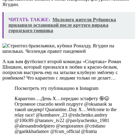
Ягудин.
ЧИТАТЬ ТАКЖЕ:
Молодого жителя Рубцовска
придавило остановкой после крутого виража
городского гонщика
А как вам футболист второй команды «Спартака» Роман
Шишкин, который признался в любви к красно-белым,
попросив выстричь ему на затылке клубную эмблему с
ромбиком? Что карантин с людьми только не делает…
Посмотреть эту публикацию в Instagram
Карантин….День X…передаю эстафету 🤪😉
Огромное спасибо моей подруге @oksanaok за
такой шедевр! Quarantine..Day X…Welcome to the
relay race! @kombarov_23 @eshchenko.andrey
@100c89 @taranov_iv22 @pavlyuchenko_1981
@alessandrodelpiero @sergioramos @cristiano
@garikkharlamov @fcsm_official @fratria