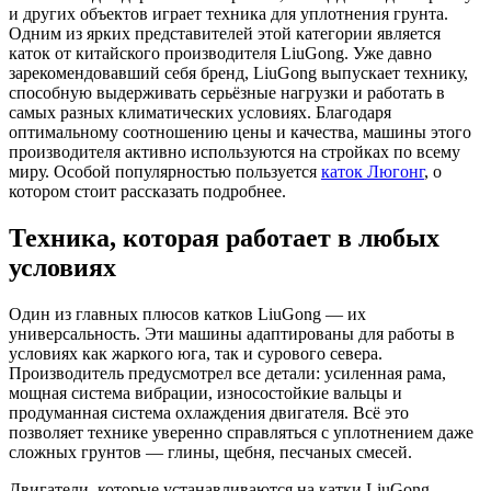
и других объектов играет техника для уплотнения грунта.
Одним из ярких представителей этой категории является
каток от китайского производителя LiuGong. Уже давно
зарекомендовавший себя бренд, LiuGong выпускает технику,
способную выдерживать серьёзные нагрузки и работать в
самых разных климатических условиях. Благодаря
оптимальному соотношению цены и качества, машины этого
производителя активно используются на стройках по всему
миру. Особой популярностью пользуется
каток Люгонг
, о
котором стоит рассказать подробнее.
Техника, которая работает в любых
условиях
Один из главных плюсов катков LiuGong — их
универсальность. Эти машины адаптированы для работы в
условиях как жаркого юга, так и сурового севера.
Производитель предусмотрел все детали: усиленная рама,
мощная система вибрации, износостойкие вальцы и
продуманная система охлаждения двигателя. Всё это
позволяет технике уверенно справляться с уплотнением даже
сложных грунтов — глины, щебня, песчаных смесей.
Двигатели, которые устанавливаются на катки LiuGong,