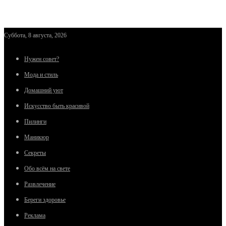
Суббота, 8 августа, 2026
Нужен совет?
Мода и стиль
Домашний уют
Искусство быть красивой
Пилинги
Маникюр
Секреты
Обо всём на свете
Развлечение
Береги здоровье
Реклама