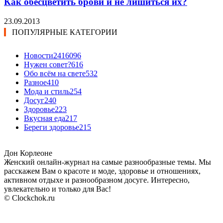
Как обесцветить брови и не лишиться их?
23.09.2013
ПОПУЛЯРНЫЕ КАТЕГОРИИ
Новости24
16096
Нужен совет?
616
Обо всём на свете
532
Разное
410
Мода и стиль
254
Досуг
240
Здоровье
223
Вкусная еда
217
Береги здоровье
215
Дон Корлеоне
Женский онлайн-журнал на самые разнообразные темы. Мы
расскажем Вам о красоте и моде, здоровье и отношениях,
активном отдыхе и разнообразном досуге. Интересно,
увлекательно и только для Вас!
© Clockchok.ru