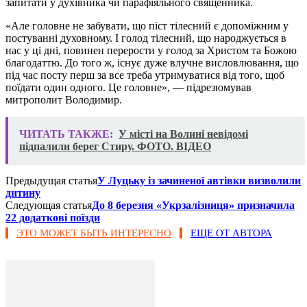
запитати у духівника чи парафіяльного священника.
«Але головне не забувати, що піст тілесний є допоміжним у
постуванні духовному. І голод тілесний, що народжується в
нас у ці дні, повинен перерости у голод за Христом та Божою
благодаттю. До того ж, існує дуже влучне висловлювання, що
під час посту перш за все треба утримуватися від того, щоб
поїдати один одного. Це головне», — підрезюмував
митрополит Володимир.
ЧИТАТЬ ТАКЖЕ:
У місті на Волині невідомі
підпалили берег Стиру. ФОТО. ВІДЕО
Предыдущая статья
У Луцьку із зачиненої автівки визволили
дитину
Следующая статья
До 8 березня «Укрзалізниця» призначила
22 додаткові поїзди
ЭТО МОЖЕТ БЫТЬ ИНТЕРЕСНО
ЕЩЕ ОТ АВТОРА