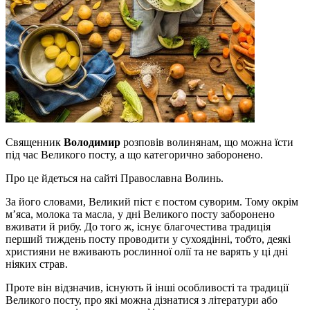
Священник
Володимир
розповів волинянам, що можна їсти
під час Великого посту, а що категорично заборонено.
Про це йдеться на сайті Православна Волинь.
За його словами, Великий піст є постом суворим. Тому окрім
м’яса, молока та масла, у дні Великого посту заборонено
вживати й рибу. До того ж, існує благочестива традиція
перший тиждень посту проводити у сухоядінні, тобто, деякі
християни не вживають рослинної олії та не варять у ці дні
ніяких страв.
Проте він відзначив, існують й інші особливості та традиції
Великого посту, про які можна дізнатися з літератури або