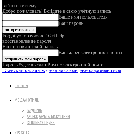
войти в систему
Добро пожаловать! Войдите в свою учётную запись
Ваше имя пользователя
Ваш пароль
Forgot your password? Get help
восстановление пароля
Восстановите свой пароль
Ваш адрес электронной почты
Пароль будет выслан Вам по электронной почте.
Женский онлайн-журнал на самые разнообразные темы
Главная
МОДА&СТИЛЬ
ГАРДЕРОБ
АКСЕССУАРЫ & БИЖУТЕРИЯ
СТИЛЬНАЯ ОБУВЬ
КРАСОТА