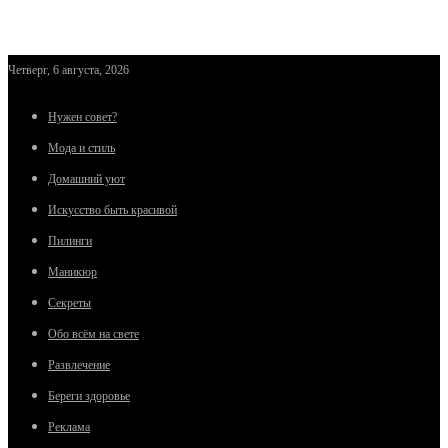
Четверг, 6 августа, 2026
Нужен совет?
Мода и стиль
Домашний уют
Искусство быть красивой
Пилинги
Маникюр
Секреты
Обо всём на свете
Развлечение
Береги здоровье
Реклама