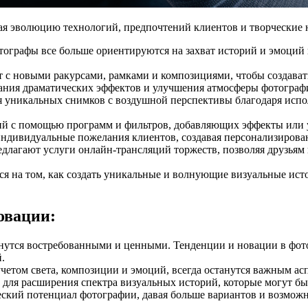
ая эволюцию технологий, предпочтений клиентов и творческие 
тографы все больше ориентируются на захват историй и эмоций 
 с новыми ракурсами, рамками и композициями, чтобы создава
здания драматических эффектов и улучшения атмосферы фотограф
я уникальных снимков с воздушной перспективы благодаря испо
ий с помощью программ и фильтров, добавляющих эффекты или
ндивидуальные пожелания клиентов, создавая персонализирова
едлагают услуги онлайн-трансляций торжеств, позволяя друзьям
 на том, как создать уникальные и волнующие визуальные истор
овации:
танутся востребованными и ценными. Тенденции и новации в фо
.
четом света, композиции и эмоций, всегда останутся важным а
для расширения спектра визуальных историй, которые могут бы
ский потенциал фотографии, давая больше вариантов и возмож