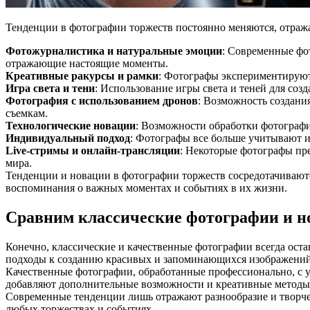
Тенденции в фотографии торжеств постоянно меняются, отраж
Фотожурналистика и натуральные эмоции
: Современные фо
отражающие настоящие моменты.
Креативные ракурсы и рамки
: Фотографы экспериментируют
Игра света и тени
: Использование игры света и теней для со
Фотография с использованием дронов
: Возможность создани
съемкам.
Технологические новации
: Возможности обработки фотограф
Индивидуальный подход
: Фотографы все больше учитывают и
Live-стримы и онлайн-трансляции
: Некоторые фотографы пр
мира.
Тенденции и новации в фотографии торжеств сосредотачиваются
воспоминания о важных моментах и событиях в их жизни.
Сравним классические фотографии и н
Конечно, классические и качественные фотографии всегда ос
подходы к созданию красивых и запоминающихся изображений
Качественные фотографии, обработанные профессионально, с у
добавляют дополнительные возможности и креативные методы 
Современные тенденции лишь отражают разнообразие и творче
любых торжествах и событиях.