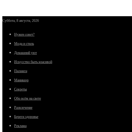
Суббота, 8 августа, 2026
Нужен совет?
Мода и стиль
Домашний уют
Искусство быть красивой
Пилинги
Маникюр
Секреты
Обо всём на свете
Развлечение
Береги здоровье
Реклама