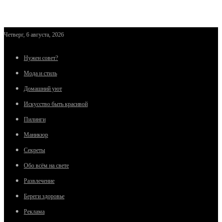
Четверг, 6 августа, 2026
Нужен совет?
Мода и стиль
Домашний уют
Искусство быть красивой
Пилинги
Маникюр
Секреты
Обо всём на свете
Развлечение
Береги здоровье
Реклама