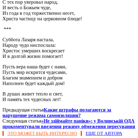
С тех пор уверовал народ,
И весть о Божьем чуде,
Из года в год торжественно несет,
Христа частицу на церковном блюде!
***
Суббота Лазаря настала,
Народу чудо ниспослала:
Христос умерших воскресает
И в долгой жизни помогает!
Пусть вера наша будет с нами,
Пусть мир искрится чудесами,
Благим знамением и добром
Наполнен будет каждый дом!
В душах живет тепло и свет,
И память тех чудесных лет!
Предыдущая статья
Какие штрафы полагаются за
нарушение режима самоизоляции?
Следующая статья
«Не здіймайте паніки»: у Волинській ОДА
прокоментували введення режиму обмеження пересування
ЭТО МОЖЕТ БЫТЬ ИНТЕРЕСНО
ЕЩЕ ОТ АВТОРА