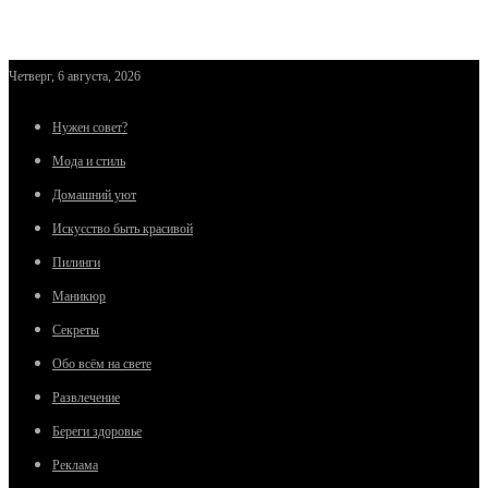
Четверг, 6 августа, 2026
Нужен совет?
Мода и стиль
Домашний уют
Искусство быть красивой
Пилинги
Маникюр
Секреты
Обо всём на свете
Развлечение
Береги здоровье
Реклама