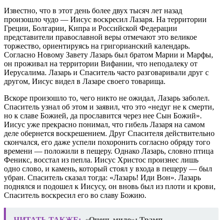
Известно, что в этот день более двух тысяч лет назад
произошло чудо — Иисус воскресил Лазаря. На территории
Греции, Болгарии, Кипра и Российской Федерации
представители православной веры отмечают это великое
торжество, ориентируясь на григорианский календарь.
Согласно Новому Завету Лазарь был братом Марии и Марфы,
он проживал на территории Вифании, что неподалеку от
Иерусалима. Лазарь и Спаситель часто разговаривали друг с
другом, Иисус видел в Лазаре своего товарища.
Вскоре произошло то, чего никто не ожидал, Лазарь заболел.
Спаситель узнал об этом и заявил, что это «недуг не к смерти,
но к славе Божией, да прославится через нее Сын Божий».
Иисус уже прекрасно понимал, что гибель Лазаря на самом
деле обернется воскрешением. Друг Спасителя действительно
скончался, его даже успели похоронить согласно обряду того
времени — положили в пещеру. Однако Лазарь, словно птица
Феникс, восстал из пепла. Иисус Христос произнес лишь
одно слово, и камень, который стоял у входа в пещеру — был
убран. Спаситель сказал тогда: «Лазарь! Иди Вон». Лазарь
поднялся и подошел к Иисусу, он вновь был из плоти и крови,
Спаситель воскресил его во славу Божию.
ЧИТАТЬ ТАКЖЕ:
«Очень мило»: Трамп