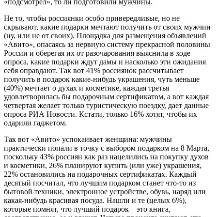
«подсмотрел», то ли подготовили мужчины.
Не то, чтобы россиянки особо привередливые, но не
скрывают, какие подарки мечтают получить от своих мужчин
(ну, или не от своих). Площадка для размещения объявлений
«Авито», опасаясь за нервную систему прекрасной половины
России и оберегая их от разочарования выяснила в ходе
опроса, какие подарки ждут дамы и насколько эти ожидания
себя оправдают. Так вот 41% россиянок рассчитывает
получить в подарок какие-нибудь украшения, чуть меньше
(40%) мечтает о духах и косметике, каждая третья
удовлетворилась бы подарочным сертификатом, а вот каждая
четвертая желает только туристическую поездку, дает данные
опроса РИА Новости. Кстати, только 16% хотят, чтобы их
одарили гаджетом.
Так вот «Авито» успокаивает женщина: мужчины
практически попали в точку с выбором подарком на 8 Марта,
поскольку 43% россиян как раз нацелились на покупку духов
и косметики, 26% планируют купить (или уже) украшения,
22% остановились на подарочных сертификатах. Каждый
десятый посчитал, что лучшим подарком станет что-то из
бытовой техники, электронное устройстве, обувь, наряд или
какая-нибудь красивая посуда. Нашли и те (целых 6%),
которые помнят, что лучший подарок – это книга,