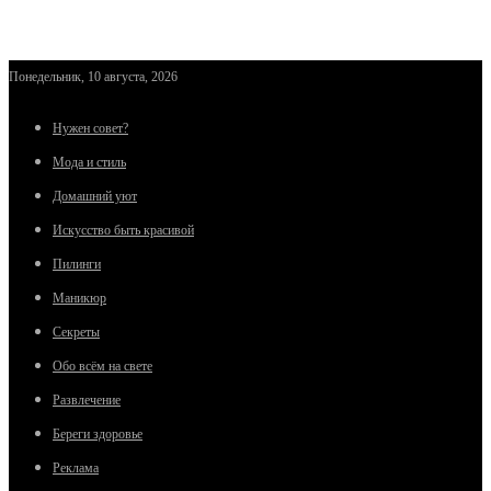
Понедельник, 10 августа, 2026
Нужен совет?
Мода и стиль
Домашний уют
Искусство быть красивой
Пилинги
Маникюр
Секреты
Обо всём на свете
Развлечение
Береги здоровье
Реклама