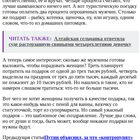
соответственно, ее и вручат. Четыре процента считают, что
лучше шампанского ничего нет. А вот туристическую поездку
готовы оплатить два процента опрошенных мужчин. Столько
же подарят – рыбку, котенка, щеночка, ну, или игуану, одним
словом, что-то из домашних питомцев.
ЧИТАТЬ ТАКЖЕ:
Алтайская сельчанка ответила
суде растерзанную свиньями четырехлетнюю девочку
А теперь самое интересное: сколько же мужчины готовы
выложить, чтобы порадовать женщин? Треть планирует
потратить на подарок от одной до трех тысяч рублей, четверть
выделила на праздник от трех до пяти тысяч, каждый десятый
не пожалеет до 10 тысяч рублей. Но нашлись и такие, кто не
намерен слишком тратиться: что-то не больше тысячи.
Вот чего не хотят женщины получить в качестве подарка, так
это какое-нибудь мыло с пеной для ванны, вазочку со
статуэточкой, торт из супермаркета. Но самый ужасный
подарок – это шаблонное смс-поздравление. Лучше два слова,
но от души и тогда, быть может, вообще никакие подарки не
нужны будут.
Предыдущая статья
Путин объяснил, за что «контропупят»