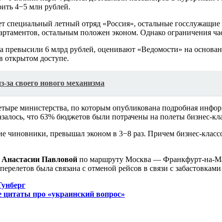
оить 4−5 млн рублей.
т специальный летный отряд «Россия», остальные госслужащие 
артаментов, остальным положен эконом. Однако ограничения час
а превысили 6 млрд рублей, оценивают «Ведомости» на основан
в открытом доступе.
из-за своего нового механизма
ыре министерства, по которым опубликована подробная информ
залось, что 63% бюджетов были потрачены на полеты бизнес-кла
ие чиновники, превышал эконом в 3−8 раз. Причем бизнес-классо
и
Анастасии Павловой
по маршруту Москва — Франкфурт-на-М
перелетов была связана с отменой рейсов в связи с забастовками
Тунберг
е цитаты про «украинский вопрос»