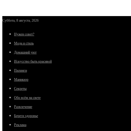
Суббота, 8 августа, 2026
Нужен совет?
Мода и стиль
Домашний уют
Искусство быть красивой
Пилинги
Маникюр
Секреты
Обо всём на свете
Развлечение
Береги здоровье
Реклама