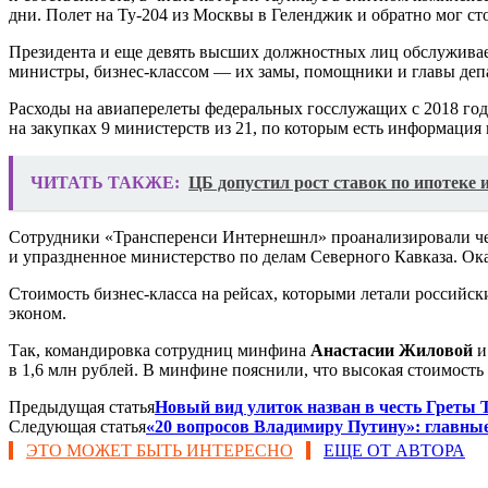
дни. Полет на Ту-204 из Москвы в Геленджик и обратно мог ст
Президента и еще девять высших должностных лиц обслуживае
министры, бизнес-классом — их замы, помощники и главы деп
Расходы на авиаперелеты федеральных госслужащих с 2018 год
на закупках 9 министерств из 21, по которым есть информация 
ЧИТАТЬ ТАКЖЕ:
​ЦБ допустил рост ставок по ипотеке 
Сотрудники «Трансперенси Интернешнл» проанализировали чет
и упраздненное министерство по делам Северного Кавказа. Ока
Стоимость бизнес-класса на рейсах, которыми летали российск
эконом.
Так, командировка сотрудниц минфина
Анастасии Жиловой
в 1,6 млн рублей. В минфине пояснили, что высокая стоимость 
Предыдущая статья
Новый вид улиток назван в честь Греты 
Следующая статья
«20 вопросов Владимиру Путину»: главны
ЭТО МОЖЕТ БЫТЬ ИНТЕРЕСНО
ЕЩЕ ОТ АВТОРА