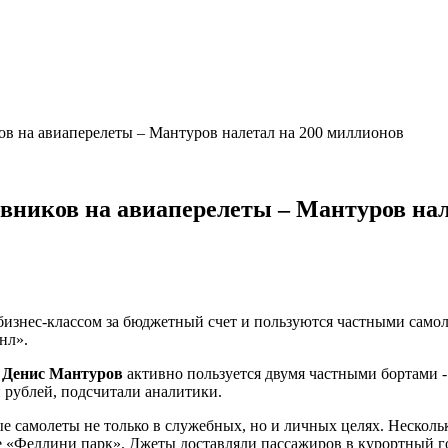
ов на авиаперелеты – Мантуров налетал на 200 миллионов
вников на авиаперелеты – Мантуров нал
изнес-классом за бюджетный счет и пользуются частными самол
нл».
Ф
Денис Мантуров
активно пользуется двумя частными бортами -S
н рублей, подсчитали аналитики.
 самолеты не только в служебных, но и личных целях. Несколько
ксе «Феллини парк». Джеты доставляли пассажиров в курортный 