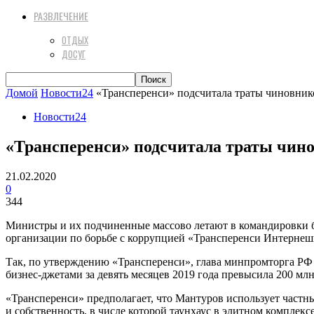
РАЗВЛЕЧЕНИЕ
ОТДЫХ
ДОСУГ
Домой
Новости24
«Трансперенси» подсчитала траты чиновник
Новости24
«Трансперенси» подсчитала траты чино
21.02.2020
0
344
Министры и их подчиненные массово летают в командировки б
организации по борьбе с коррупцией «Трансперенси Интернеш
Так, по утверждению «Трансперенси», глава минпромторга Р
бизнес-джетами за девять месяцев 2019 года превысила 200 мл
«Трансперенси» предполагает, что Мантуров использует частные
и собственность, в числе которой таунхаус в элитном компле