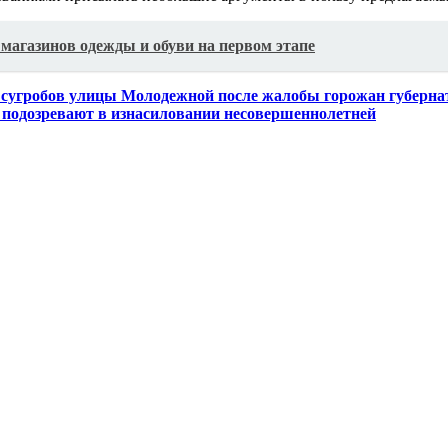
магазинов одежды и обуви на первом этапе
 сугробов улицы Молодежной после жалобы горожан губерна
а подозревают в изнасиловании несовершеннолетней