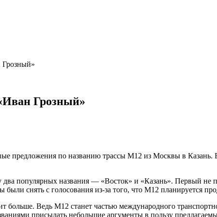
н Грозный»
 «Иван Грозный»
ые предложения по названию трассы М12 из Москвы в Казань. В
у два популярных названия — «Восток» и «Казань». Первый не п
были снять с голосования из-за того, что М12 планируется прод
одит больше. Ведь М12 станет частью международного транспор
названиями присылать небольшие аргументы в пользу предлагае