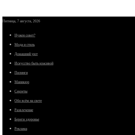
Пятница, 7 августа, 2026
Нужен совет?
Мода и стиль
Домашний уют
Искусство быть красивой
Пилинги
Маникюр
Секреты
Обо всём на свете
Развлечение
Береги здоровье
Реклама