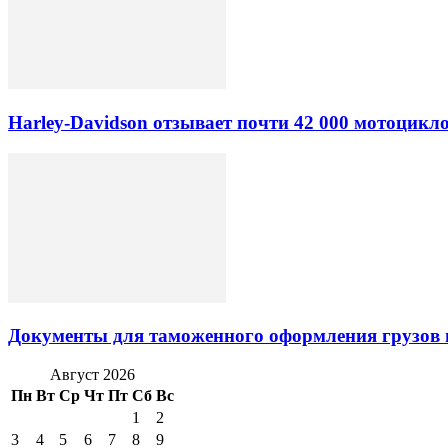
Harley-Davidson отзывает почти 42 000 мотоцикл
Документы для таможенного оформления грузов 
Август 2026
Пн
Вт
Ср
Чт
Пт
Сб
Вс
1
2
3
4
5
6
7
8
9