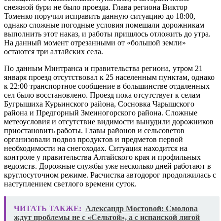
снежной бури не было проезда. Глава региона Виктор
Томенко поручил исправить данную ситуацию до 18:00,
однако сложные погодные условия помешали дорожникам
выполнить этот наказ, и работы пришлось отложить до утра.
На данный момент отрезанными от «большой земли»
остаются три алтайских села.
По данным Минтранса и правительства региона, утром 21
января проезд отсутствовал к 25 населенным пунктам, однако
к 22:00 транспортное сообщение в большинстве отдаленных
сел было восстановлено. Проезд пока отсутствует к селам
Бугрышиха Курьинского района, Сосновка Чарышского
района и Предгорный Змеиногорского района. Сложные
метеоусловия и отсутствие видимости вынудили дорожников
приостановить работы. Главы районов и сельсоветов
организовали подвоз продуктов и предметов первой
необходимости на снегоходах. Ситуация находится на
контроле у правительства Алтайского края и профильных
ведомств. Дорожные службы уже несколько дней работают в
круглосуточном режиме. Расчистка автодорог продолжилась с
наступлением светлого времени суток.
ЧИТАТЬ ТАКЖЕ:
Александр Мостовой: Смолова
ждут проблемы не с «Сельтой», а с испанской лигой