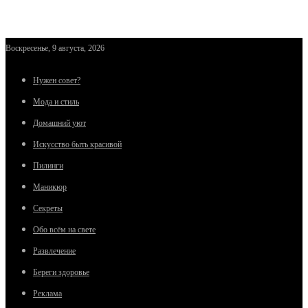
Воскресенье, 9 августа, 2026
Нужен совет?
Мода и стиль
Домашний уют
Искусство быть красивой
Пилинги
Маникюр
Секреты
Обо всём на свете
Развлечение
Береги здоровье
Реклама