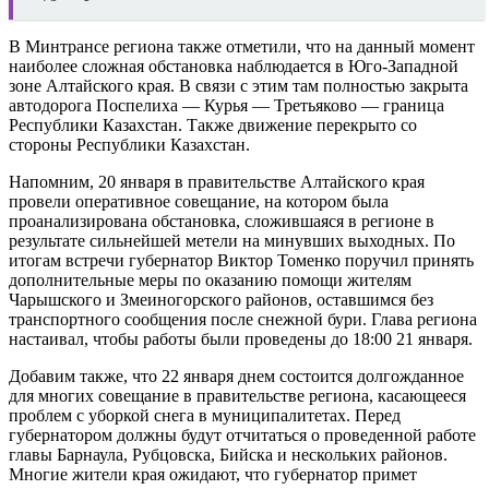
В Минтрансе региона также отметили, что на данный момент
наиболее сложная обстановка наблюдается в Юго-Западной
зоне Алтайского края. В связи с этим там полностью закрыта
автодорога Поспелиха — Курья — Третьяково — граница
Республики Казахстан. Также движение перекрыто со
стороны Республики Казахстан.
Напомним, 20 января в правительстве Алтайского края
провели оперативное совещание, на котором была
проанализирована обстановка, сложившаяся в регионе в
результате сильнейшей метели на минувших выходных. По
итогам встречи губернатор Виктор Томенко поручил принять
дополнительные меры по оказанию помощи жителям
Чарышского и Змеиногорского районов, оставшимся без
транспортного сообщения после снежной бури. Глава региона
настаивал, чтобы работы были проведены до 18:00 21 января.
Добавим также, что 22 января днем состоится долгожданное
для многих совещание в правительстве региона, касающееся
проблем с уборкой снега в муниципалитетах. Перед
губернатором должны будут отчитаться о проведенной работе
главы Барнаула, Рубцовска, Бийска и нескольких районов.
Многие жители края ожидают, что губернатор примет