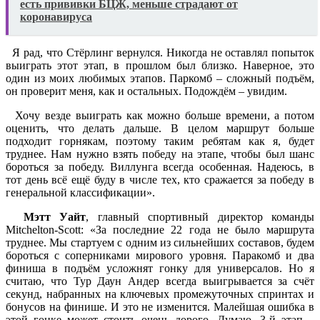
есть прививки БЦЖ, меньше страдают от
коронавируса
Я рад, что Стёрлинг вернулся. Никогда не оставлял попыток
выиграть этот этап, в прошлом был близко. Наверное, это
один из моих любимых этапов. Паркомб – сложный подъём,
он проверит меня, как и остальных. Подождём – увидим.
Хочу везде выиграть как можно больше времени, а потом
оценить, что делать дальше. В целом маршрут больше
подходит горнякам, поэтому таким ребятам как я, будет
труднее. Нам нужно взять победу на этапе, чтобы был шанс
бороться за победу. Виллунга всегда особенная. Надеюсь, в
тот день всё ещё буду в числе тех, кто сражается за победу в
генеральной классификации».
Мэтт Уайт
, главный спортивный директор команды
Mitchelton-Scott: «За последние 22 года не было маршрута
труднее. Мы стартуем с одним из сильнейших составов, будем
бороться с соперниками мирового уровня. Паракомб и два
финиша в подъём усложнят гонку для универсалов. Но я
считаю, что Тур Даун Андер всегда выигрывается за счёт
секунд, набранных на ключевых промежуточных спринтах и
бонусов на финише. И это не изменится. Малейшая ошибка в
этой гонке может стоить очень дорого. Думаю, 3-й этап –