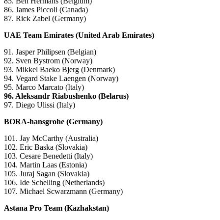
85. Ben Hermans (Belgium)
86. James Piccoli (Canada)
87. Rick Zabel (Germany)
UAE Team Emirates (United Arab Emirates)
91. Jasper Philipsen (Belgian)
92. Sven Bystrom (Norway)
93. Mikkel Baeko Bjerg (Denmark)
94. Vegard Stake Laengen (Norway)
95. Marco Marcato (Italy)
96. Aleksandr Riabushenko (Belarus)
97. Diego Ulissi (Italy)
BORA-hansgrohe (Germany)
101. Jay McCarthy (Australia)
102. Eric Baska (Slovakia)
103. Cesare Benedetti (Italy)
104. Martin Laas (Estonia)
105. Juraj Sagan (Slovakia)
106. Ide Schelling (Netherlands)
107. Michael Scwarzmann (Germany)
Astana Pro Team (Kazhakstan)