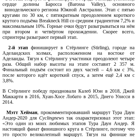
сердце долины Баросса (Barossa Valley), основного
винодельческого региона Южной Австралии. Этап с пятью
кругами по 30 км, с пятикратным преодолением короткого
крутого подъёма Breakneck Hill со средним градиентом 7,2% и
максимальным 10%. Горные очки будут разыгрываться на нём
при втором и четвёртом прохождении. Скорее всего,
спринтеры разыграют первый этап.
2-й этап
финиширует в Стёрлинге (Stirling), городе на
Аделаидских холмах, расположенном на востоке от
Аделаиды. Тягун к Стёрлингу участники преодолеют четыре
раза. Общий набор высоты на этапе составит 2 357 м.
Финальный подъём состоит из двух частей – 4,6 км с 3%,
после которого идёт короткий спуск, а затем ещё 2,4 км с
3,8%.
В Стёрлинге победу праздновали Калеб Юэн в 2018, Джей
Маккарти в 2016, Хуан-Хосе Лобато в 2015, Диего Улисси в
2014.
Мэтт Хейман
, прокомментировавший маршрут Тура Даун
Андер-2020 для
Cyclingnews
так охарактеризовал этот этап:
«Это один из моих любимых этапов Тура Даун Андер. Я
настоящий фанат финишного круга в Стёрлинге, потому что
это просто великолепный маршрут. Тягун на финише не