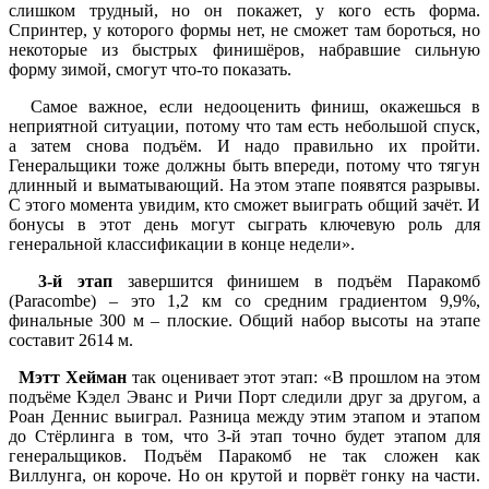
слишком трудный, но он покажет, у кого есть форма.
Спринтер, у которого формы нет, не сможет там бороться, но
некоторые из быстрых финишёров, набравшие сильную
форму зимой, смогут что-то показать.
Самое важное, если недооценить финиш, окажешься в
неприятной ситуации, потому что там есть небольшой спуск,
а затем снова подъём. И надо правильно их пройти.
Генеральщики тоже должны быть впереди, потому что тягун
длинный и выматывающий. На этом этапе появятся разрывы.
С этого момента увидим, кто сможет выиграть общий зачёт. И
бонусы в этот день могут сыграть ключевую роль для
генеральной классификации в конце недели».
3-й этап
завершится финишем в подъём Паракомб
(Paracombe) – это 1,2 км со средним градиентом 9,9%,
финальные 300 м – плоские. Общий набор высоты на этапе
составит 2614 м.
Мэтт Хейман
так оценивает этот этап: «В прошлом на этом
подъёме Кэдел Эванс и Ричи Порт следили друг за другом, а
Роан Деннис выиграл. Разница между этим этапом и этапом
до Стёрлинга в том, что 3-й этап точно будет этапом для
генеральщиков. Подъём Паракомб не так сложен как
Виллунга, он короче. Но он крутой и порвёт гонку на части.