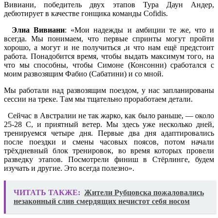
Вивиани, победитель двух этапов Тура Даун Андер,
дебютирует в качестве гонщика команды Cofidis.
Элиа Вивиани
: «Мои надежды и амбиции те же, что и
всегда. Мы понимаем, что первые спринты могут пройти
хорошо, а могут и не получиться ,и что нам ещё предстоит
работа. Понадобится время, чтобы выдать максимум того, на
что мы способны, чтобы Симоне (Консонни) сработался с
моим развозящим Фабио (Сабатини) и со мной.
Мы работали над развозящим поездом, у нас запланированы
сессии на треке. Там мы тщательно проработаем детали.
Сейчас в Австралии не так жарко, как было раньше, — около
25-28 С, и приятный ветер. Мы здесь уже несколько дней,
тренируемся четыре дня. Первые два дня адаптировались
после поездки и смены часовых поясов, потом начали
трёхдневный блок тренировок, во время которых провели
разведку этапов. Посмотрели финиш в Стёрлинге, будем
изучать и другие. Это всегда полезно».
ЧИТАТЬ ТАКЖЕ:
Жители Рубцовска пожаловались
незаконный слив смердящих нечистот себя носом