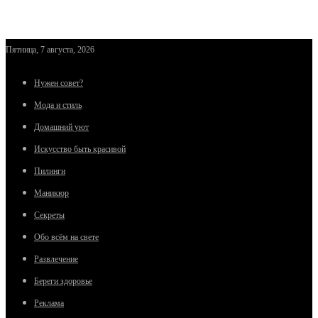
Пятница, 7 августа, 2026
Нужен совет?
Мода и стиль
Домашний уют
Искусство быть красивой
Пилинги
Маникюр
Секреты
Обо всём на свете
Развлечение
Береги здоровье
Реклама