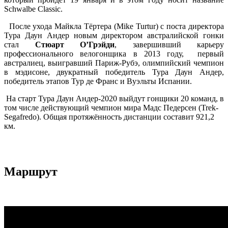
Schwalbe Classic.
После ухода Майкла Тёртера (Mike Turtur) с поста директора
Тура Даун Андер новым директором австралийской гонки
стал
Стюарт О’Грэйди
, завершивший карьеру
профессионального велогонщика в 2013 году, первый
австралиец, выигравший Париж-Рубэ, олимпийский чемпион
в мэдисоне, двукратный победитель Тура Даун Андер,
победитель этапов Тур де Франс и Вуэльты Испании.
На старт Тура Даун Андер-2020 выйдут гонщики 20 команд, в
том числе действующий чемпион мира Мадс Педерсен (Trek-
Segafredo). Общая протяжённость дистанции составит 921,2
км.
Маршрут