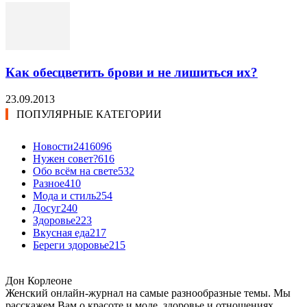
Как обесцветить брови и не лишиться их?
23.09.2013
ПОПУЛЯРНЫЕ КАТЕГОРИИ
Новости24
16096
Нужен совет?
616
Обо всём на свете
532
Разное
410
Мода и стиль
254
Досуг
240
Здоровье
223
Вкусная еда
217
Береги здоровье
215
Дон Корлеоне
Женский онлайн-журнал на самые разнообразные темы. Мы
расскажем Вам о красоте и моде, здоровье и отношениях,