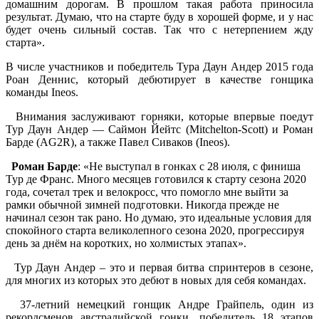
домашним дорогам. В прошлом такая работа приносила
результат. Думаю, что на старте буду в хорошей форме, и у нас
будет очень сильный состав. Так что с нетерпением жду
старта».
В числе участников и победитель Тура Даун Андер 2015 года
Роан Деннис, который дебютирует в качестве гонщика
команды Ineos.
Внимания заслуживают горняки, которые впервые поедут
Тур Даун Андер — Саймон Йейтс (Mitchelton-Scott) и Роман
Барде (AG2R), а также Павел Сиваков (Ineos).
Роман Барде
: «Не выступал в гонках с 28 июля, с финиша
Тур де Франс. Много месяцев готовился к старту сезона 2020
года, сочетал трек и велокросс, что помогло мне выйти за
рамки обычной зимней подготовки. Никогда прежде не
начинал сезон так рано. Но думаю, это идеальные условия для
спокойного старта великолепного сезона 2020, прогрессируя
день за днём на коротких, но холмистых этапах».
Тур Даун Андер – это и первая битва спринтеров в сезоне,
для многих из которых это дебют в новых для себя командах.
37-летний немецкий гонщик Андре Грайпель, один из
рекордсменов австралийской гонки, победитель 18 этапов