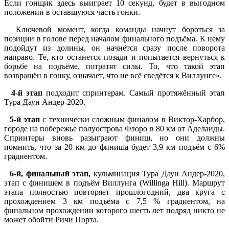
Если гонщик здесь выиграет 10 секунд, будет в выгодном
положении в оставшуюся часть гонки.
Ключевой момент, когда команды начнут бороться за
позиции в голове перед началом финального подъёма. К нему
подойдут из долины, он начнётся сразу после поворота
направо. Те, кто останется позади и попытается вернуться к
борьбе на подъёме, потратят силы. То, что такой этап
возвращён в гонку, означает, что не всё сведётся к Виллунге».
4-й этап
подходит спринтерам. Самый протяжённый этап
Тура Даун Андер-2020.
5-й этап
с технически сложным финалом в Виктор-Харбор,
городе на побережье полуострова Флоро в 80 км от Аделаиды.
Спринтеры вновь разыграют финиш, но они должны
помнить, что за 20 км до финиша будет 3,9 км подъём с 6%
градиентом.
6-й, финальный этап,
кульминация Тура Даун Андер-2020,
этап с финишем в подъём Виллунга (Willinga Hill). Маршрут
этапа полностью повторяет прошлогодний, два круга с
прохождением 3 км подъёма с 7,5 % градиентом, на
финальном прохождении которого шесть лет подряд никто не
может обойти Ричи Порта.