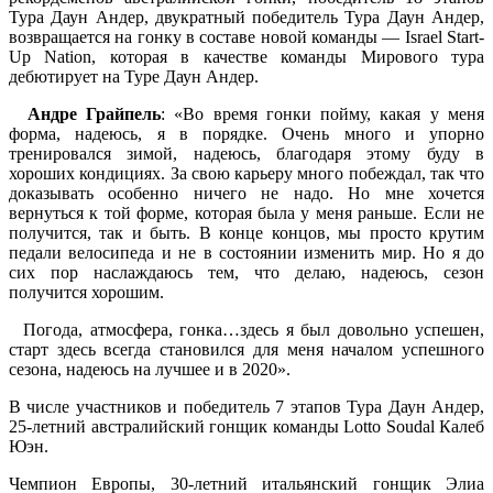
Тура Даун Андер, двукратный победитель Тура Даун Андер,
возвращается на гонку в составе новой команды — Israel Start-
Up Nation, которая в качестве команды Мирового тура
дебютирует на Туре Даун Андер.
Андре Грайпель
: «Во время гонки пойму, какая у меня
форма, надеюсь, я в порядке. Очень много и упорно
тренировался зимой, надеюсь, благодаря этому буду в
хороших кондициях. За свою карьеру много побеждал, так что
доказывать особенно ничего не надо. Но мне хочется
вернуться к той форме, которая была у меня раньше. Если не
получится, так и быть. В конце концов, мы просто крутим
педали велосипеда и не в состоянии изменить мир. Но я до
сих пор наслаждаюсь тем, что делаю, надеюсь, сезон
получится хорошим.
Погода, атмосфера, гонка…здесь я был довольно успешен,
старт здесь всегда становился для меня началом успешного
сезона, надеюсь на лучшее и в 2020».
В числе участников и победитель 7 этапов Тура Даун Андер,
25-летний австралийский гонщик команды Lotto Soudal Калеб
Юэн.
Чемпион Европы, 30-летний итальянский гонщик Элиа