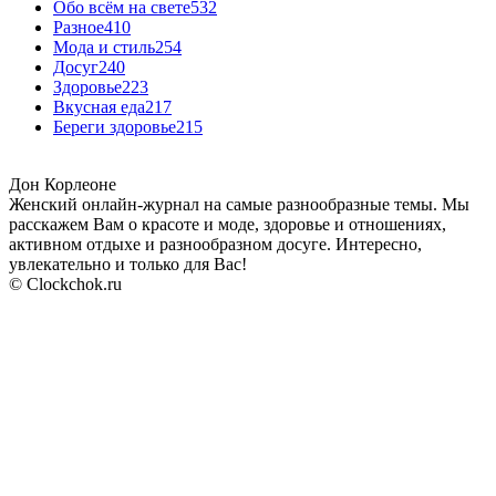
Обо всём на свете
532
Разное
410
Мода и стиль
254
Досуг
240
Здоровье
223
Вкусная еда
217
Береги здоровье
215
Дон Корлеоне
Женский онлайн-журнал на самые разнообразные темы. Мы
расскажем Вам о красоте и моде, здоровье и отношениях,
активном отдыхе и разнообразном досуге. Интересно,
увлекательно и только для Вас!
© Clockchok.ru