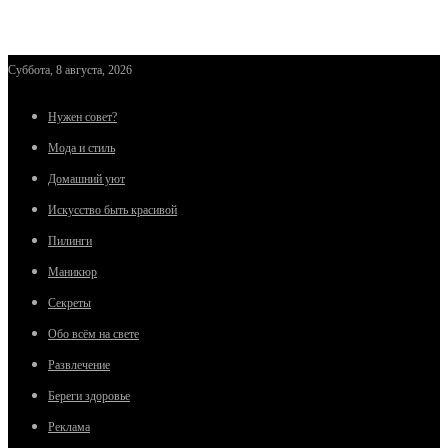
Суббота, 8 августа, 2026
Нужен совет?
Мода и стиль
Домашний уют
Искусство быть красивой
Пилинги
Маникюр
Секреты
Обо всём на свете
Развлечение
Береги здоровье
Реклама