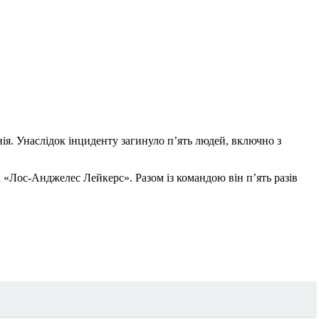
нія. Унаслідок інциденту загинуло п’ять людей, включно з
а «Лос-Анджелес Лейкерс». Разом із командою він п’ять разів