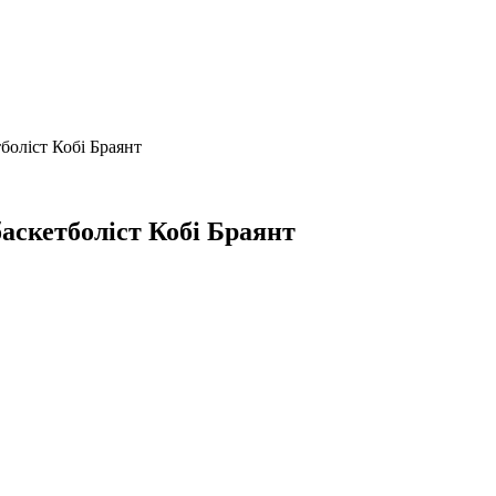
боліст Кобі Браянт
баскетболіст Кобі Браянт