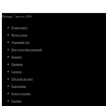
Пятница, 7 августа, 2026
Нужен совет?
Мода и стиль
Домашний уют
Искусство быть красивой
Пилинги
Маникюр
Секреты
Обо всём на свете
Развлечение
Береги здоровье
Реклама