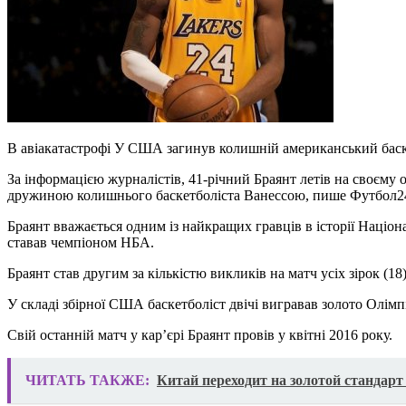
В авіакатастрофі У США загинув колишній американський бас
За інформацією журналістів, 41-річний Браянт летів на своєму 
дружиною колишнього баскетболіста Ванессою, пише Футбол2
Браянт вважається одним із найкращих гравців в історії Націон
ставав чемпіоном НБА.
Браянт став другим за кількістю викликів на матч усіх зірок (
У складі збірної США баскетболіст двічі вигравав золото Олімпі
Свій останній матч у кар’єрі Браянт провів у квітні 2016 року.
ЧИТАТЬ ТАКЖЕ:
Китай переходит на золотой стандарт