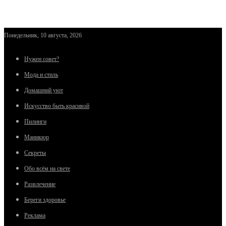
Понедельник, 10 августа, 2026
Нужен совет?
Мода и стиль
Домашний уют
Искусство быть красивой
Пилинги
Маникюр
Секреты
Обо всём на свете
Развлечение
Береги здоровье
Реклама