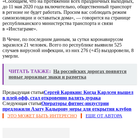
«Сообщаем, что на протяжении всех праздничных выходных,
до 11 мая 2020 года включительно, общественный транспорт
в регионе не будет работать. Просим вас соблюдать режим
самоизоляции и оставаться дома», — говорится на странице
республиканского министерства транспорта и связи
в «Инстаграме».
В Чечне, по последним данным, за сутки коронавирусом
заразился 21 человек. Всего по республике выявили 525
случаев вирусной инфекции, из них 276 (+45) выздоровели, 8
умерли.
ЧИТАТЬ ТАКЖЕ:
На российских дорогах появятся
новые дорожные знаки и разметка​
Предыдущая статья
Сергей Карякин: Когда Карлсен вышел
в плей-офф, стал откровенно валять дурака
Следующая статья
Операторы фитнес-индустрии
предложили Азату Кадырову меры для открытия клубов
ЭТО МОЖЕТ БЫТЬ ИНТЕРЕСНО
ЕЩЕ ОТ АВТОРА