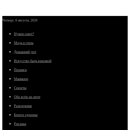
Четверг, 6 августа, 2026
Нужен совет?
Мода и стиль
Домашний уют
Искусство быть красивой
Пилинги
Маникюр
Секреты
Обо всём на свете
Развлечение
Береги здоровье
Реклама