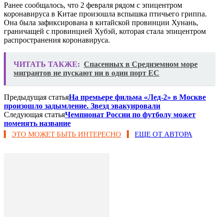
Ранее сообщалось, что 2 февраля рядом с эпицентром
коронавируса в Китае произошла вспышка птичьего гриппа.
Она была зафиксирована в китайской провинции Хунань,
граничащей с провинцией Хубэй, которая стала эпицентром
распространения коронавируса.
ЧИТАТЬ ТАКЖЕ:
Спасенных в Средиземном море
мигрантов не пускают ни в один порт ЕС
Предыдущая статья
На премьере фильма «Лед-2» в Москве
произошло задымление. Звезд эвакуировали
Следующая статья
Чемпионат России по футболу может
поменять название
ЭТО МОЖЕТ БЫТЬ ИНТЕРЕСНО
ЕЩЕ ОТ АВТОРА