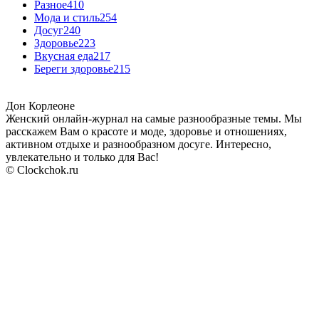
Разное
410
Мода и стиль
254
Досуг
240
Здоровье
223
Вкусная еда
217
Береги здоровье
215
Дон Корлеоне
Женский онлайн-журнал на самые разнообразные темы. Мы
расскажем Вам о красоте и моде, здоровье и отношениях,
активном отдыхе и разнообразном досуге. Интересно,
увлекательно и только для Вас!
© Clockchok.ru