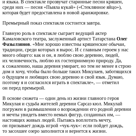
и языка. В спектакле прозвучат старинные песни кряшен,
среди них — песня «Пыяла күкәй» («Стеклянное яйцо»),
которая будет предоставлена в новой аранжировке.
Премьерный показ спектакля состоится завтра.
Главную роль в спектакле сыграет ведущий актер
Камаловского театра, заслуженный артист Татарстана
Олег
Фазылзянов
. «Мне хорошо известны кряшенские обычаи,
традиции, среди которых я вырос. И с главным героем у нас
много общего: как и он, я люблю свою деревню, людей,
их человечность, люблю их гостеприимную природу. Да,
к сожалению, наша деревня умирает, но тем не менее я строю
дом и хочу, чтобы было больше таких Микулаев, заботящихся
о будущем и любящих свою деревню и свой язык. Думаю,
поэтому я и согласился играть в спектакле», — отметил
он перед премьерой.
В основе сюжета — один день из жизни главного героя
Микулая и судьба жителей деревни Сарсаз кюл. Микулай
погружен в размышления о возрождении его родной деревни
и мечты увидеть вместо немых фигур, созданных им, —
настоящих живых людей. Пытаясь воплотить мечту,
он призывает дождь игрой «чук-чук»: если пойдет дождь,
то засохшее озеро заполнится и вернется к жизни.