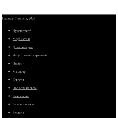
Пятница, 7 августа, 2026
Нужен совет?
Мода и стиль
Домашний уют
Искусство быть красивой
Пилинги
Маникюр
Секреты
Обо всём на свете
Развлечение
Береги здоровье
Реклама