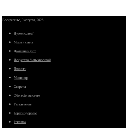
Воскресенье, 9 августа, 2026
Нужен совет?
Мода и стиль
Домашний уют
Искусство быть красивой
Пилинги
Маникюр
Секреты
Обо всём на свете
Развлечение
Береги здоровье
Реклама