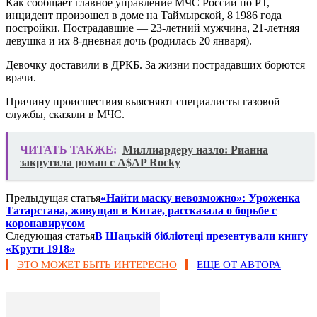
Как сообщает главное управление МЧС России по РТ,
инцидент произошел в доме на Таймырской, 8 1986 года
постройки. Пострадавшие — 23-летний мужчина, 21-летняя
девушка и их 8-дневная дочь (родилась 20 января).
Девочку доставили в ДРКБ. За жизни пострадавших борются
врачи.
Причину происшествия выясняют специалисты газовой
службы, сказали в МЧС.
ЧИТАТЬ ТАКЖЕ:
Миллиардеру назло: Рианна
закрутила роман с A$AP Rocky
Предыдущая статья
«Найти маску невозможно»: Уроженка
Татарстана, живущая в Китае, рассказала о борьбе с
коронавирусом
Следующая статья
В Шацькій бібліотеці презентували книгу
«Крути 1918»
ЭТО МОЖЕТ БЫТЬ ИНТЕРЕСНО
ЕЩЕ ОТ АВТОРА