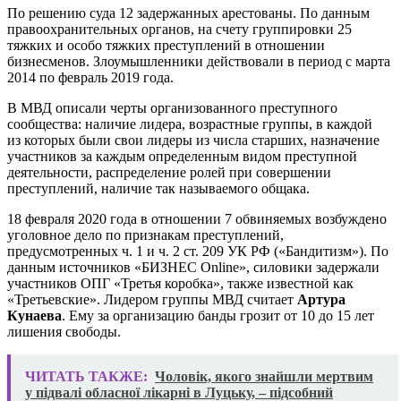
По решению суда 12 задержанных арестованы. По данным
правоохранительных органов, на счету группировки 25
тяжких и особо тяжких преступлений в отношении
бизнесменов. Злоумышленники действовали в период с марта
2014 по февраль 2019 года.
В МВД описали черты организованного преступного
сообщества: наличие лидера, возрастные группы, в каждой
из которых были свои лидеры из числа старших, назначение
участников за каждым определенным видом преступной
деятельности, распределение ролей при совершении
преступлений, наличие так называемого общака.
18 февраля 2020 года в отношении 7 обвиняемых возбуждено
уголовное дело по признакам преступлений,
предусмотренных ч. 1 и ч. 2 ст. 209 УК РФ («Бандитизм»). По
данным источников «БИЗНЕС Online», силовики задержали
участников ОПГ «Третья коробка», также известной как
«Третьевские». Лидером группы МВД считает
Артура
Кунаева
. Ему за организацию банды грозит от 10 до 15 лет
лишения свободы.
ЧИТАТЬ ТАКЖЕ:
Чоловік, якого знайшли мертвим
у підвалі обласної лікарні в Луцьку, – підсобний