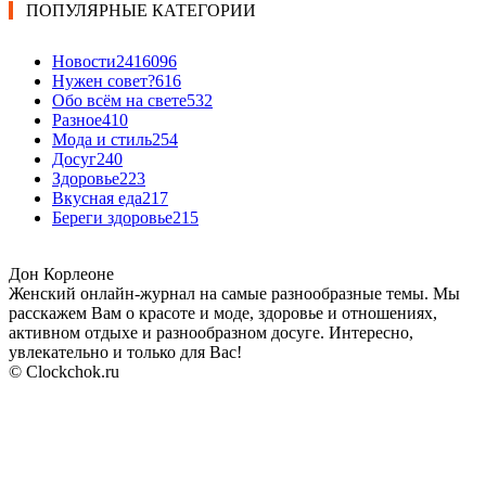
ПОПУЛЯРНЫЕ КАТЕГОРИИ
Новости24
16096
Нужен совет?
616
Обо всём на свете
532
Разное
410
Мода и стиль
254
Досуг
240
Здоровье
223
Вкусная еда
217
Береги здоровье
215
Дон Корлеоне
Женский онлайн-журнал на самые разнообразные темы. Мы
расскажем Вам о красоте и моде, здоровье и отношениях,
активном отдыхе и разнообразном досуге. Интересно,
увлекательно и только для Вас!
© Clockchok.ru