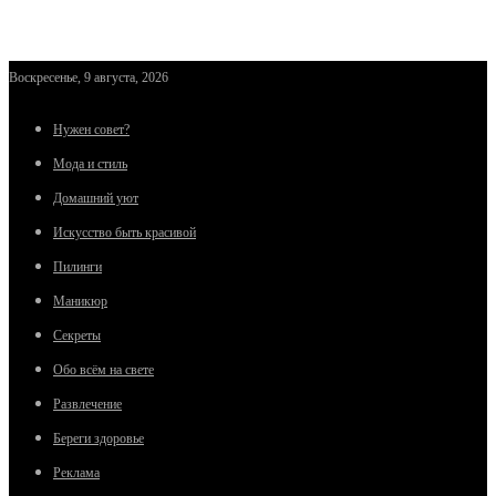
Воскресенье, 9 августа, 2026
Нужен совет?
Мода и стиль
Домашний уют
Искусство быть красивой
Пилинги
Маникюр
Секреты
Обо всём на свете
Развлечение
Береги здоровье
Реклама