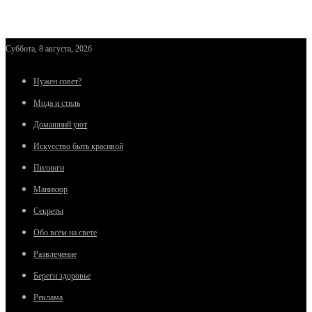
Суббота, 8 августа, 2026
Нужен совет?
Мода и стиль
Домашний уют
Искусство быть красивой
Пилинги
Маникюр
Секреты
Обо всём на свете
Развлечение
Береги здоровье
Реклама