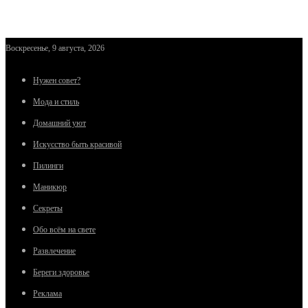
Воскресенье, 9 августа, 2026
Нужен совет?
Мода и стиль
Домашний уют
Искусство быть красивой
Пилинги
Маникюр
Секреты
Обо всём на свете
Развлечение
Береги здоровье
Реклама