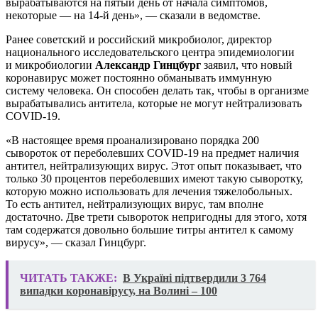
вырабатываются на пятый день от начала симптомов,
некоторые — на 14-й день», — сказали в ведомстве.
Ранее советский и российский микробиолог, директор
национального исследовательского центра эпидемиологии
и микробиологии
Александр Гинцбург
заявил, что новый
коронавирус может постоянно обманывать иммунную
систему человека. Он способен делать так, чтобы в организме
вырабатывались антитела, которые не могут нейтрализовать
COVID-19.
«В настоящее время проанализировано порядка 200
сывороток от переболевших COVID-19 на предмет наличия
антител, нейтрализующих вирус. Этот опыт показывает, что
только 30 процентов переболевших имеют такую сыворотку,
которую можно использовать для лечения тяжелобольных.
То есть антител, нейтрализующих вирус, там вполне
достаточно. Две трети сывороток непригодны для этого, хотя
там содержатся довольно большие титры антител к самому
вирусу», — сказал Гинцбург.
ЧИТАТЬ ТАКЖЕ:
В Україні підтвердили 3 764
випадки коронавірусу, на Волині – 100