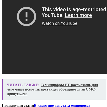
ЧИТАТЬ ТАКЖЕ:
В минцифры РТ рассказали, для
чего чаще всего татарстанцы обращаются за СМС-
пропусками
Предыдущая статья
В квартире депутата-единоросса