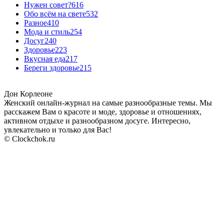
Нужен совет?
616
Обо всём на свете
532
Разное
410
Мода и стиль
254
Досуг
240
Здоровье
223
Вкусная еда
217
Береги здоровье
215
Дон Корлеоне
Женский онлайн-журнал на самые разнообразные темы. Мы
расскажем Вам о красоте и моде, здоровье и отношениях,
активном отдыхе и разнообразном досуге. Интересно,
увлекательно и только для Вас!
© Clockchok.ru