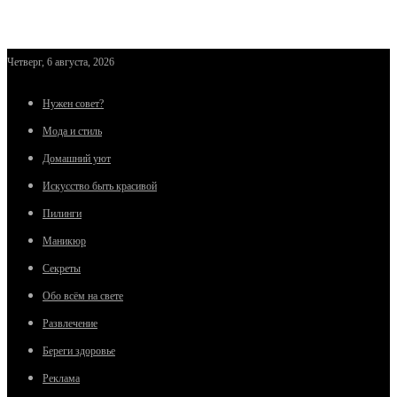
Четверг, 6 августа, 2026
Нужен совет?
Мода и стиль
Домашний уют
Искусство быть красивой
Пилинги
Маникюр
Секреты
Обо всём на свете
Развлечение
Береги здоровье
Реклама