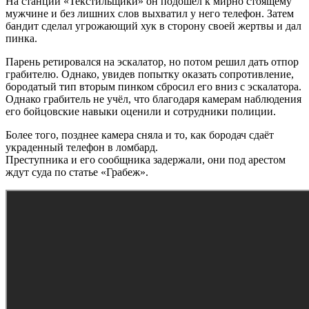
На станции «Текстильщики» он подошёл к мирно стоящему
мужчине и без лишних слов выхватил у него телефон. Затем
бандит сделал угрожающий хук в сторону своей жертвы и дал
пинка.
Парень ретировался на эскалатор, но потом решил дать отпор
грабителю. Однако, увидев попытку оказать сопротивление,
бородатый тип вторым пинком сбросил его вниз с эскалатора.
Однако грабитель не учёл, что благодаря камерам наблюдения
его бойцовские навыки оценили и сотрудники полиции.
Более того, позднее камера сняла и то, как бородач сдаёт
украденный телефон в ломбард.
Преступника и его сообщника задержали, они под арестом
ждут суда по статье «Грабеж».