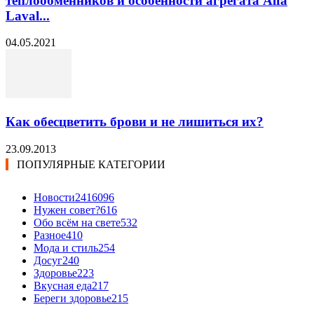
теплообменников и особенности агрегата Alfa
Laval...
04.05.2021
Как обесцветить брови и не лишиться их?
23.09.2013
ПОПУЛЯРНЫЕ КАТЕГОРИИ
Новости24
16096
Нужен совет?
616
Обо всём на свете
532
Разное
410
Мода и стиль
254
Досуг
240
Здоровье
223
Вкусная еда
217
Береги здоровье
215