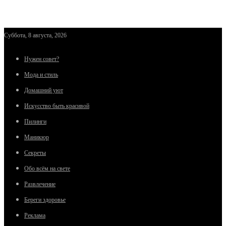
Суббота, 8 августа, 2026
Нужен совет?
Мода и стиль
Домашний уют
Искусство быть красивой
Пилинги
Маникюр
Секреты
Обо всём на свете
Развлечение
Береги здоровье
Реклама