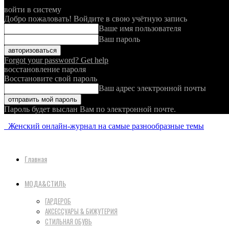
войти в систему
Добро пожаловать! Войдите в свою учётную запись
Ваше имя пользователя
Ваш пароль
Forgot your password? Get help
восстановление пароля
Восстановите свой пароль
Ваш адрес электронной почты
Пароль будет выслан Вам по электронной почте.
Женский онлайн-журнал на самые разнообразные темы
Главная
МОДА&СТИЛЬ
ГАРДЕРОБ
АКСЕССУАРЫ & БИЖУТЕРИЯ
СТИЛЬНАЯ ОБУВЬ