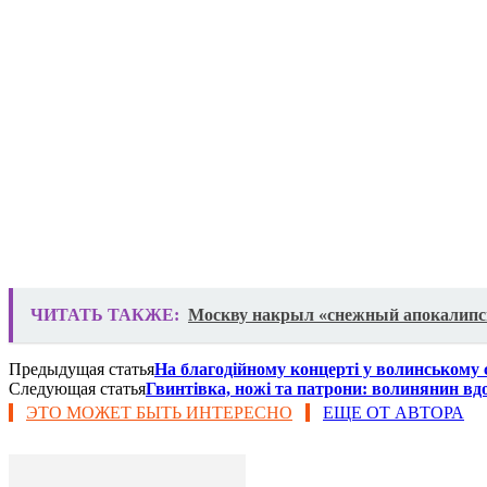
ЧИТАТЬ ТАКЖЕ:
Москву накрыл «снежный апокалипс
Предыдущая статья
На благодійному концерті у волинському 
Следующая статья
Гвинтівка, ножі та патрони: волинянин вд
ЭТО МОЖЕТ БЫТЬ ИНТЕРЕСНО
ЕЩЕ ОТ АВТОРА