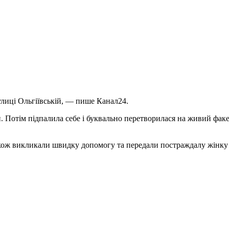
улиці Ольгіївській, — пише Канал24.
. Потім підпалила себе і буквально перетворилася на живий факе
акож викликали швидку допомогу та передали постраждалу жінку