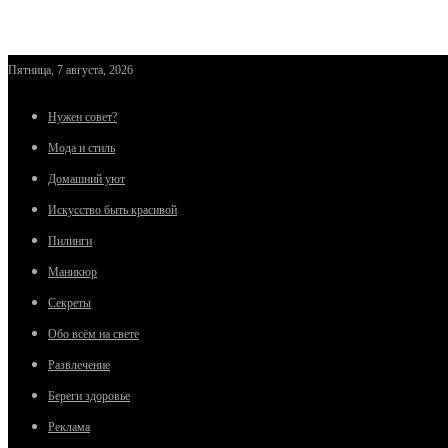
Пятница, 7 августа, 2026
Нужен совет?
Мода и стиль
Домашний уют
Искусство быть красивой
Пилинги
Маникюр
Секреты
Обо всём на свете
Развлечение
Береги здоровье
Реклама