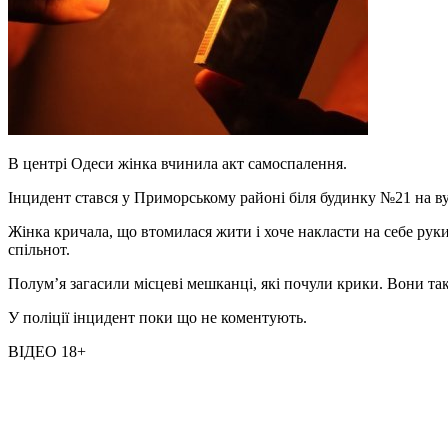
В центрі Одеси жінка вчинила акт самоспалення.
Інцидент стався у Приморському районі біля будинку №21 на в
Жінка кричала, що втомилася жити і хоче накласти на себе руки
спільнот.
Полум’я загасили місцеві мешканці, які почули крики. Вони т
У поліції інцидент поки що не коментують.
ВІДЕО 18+