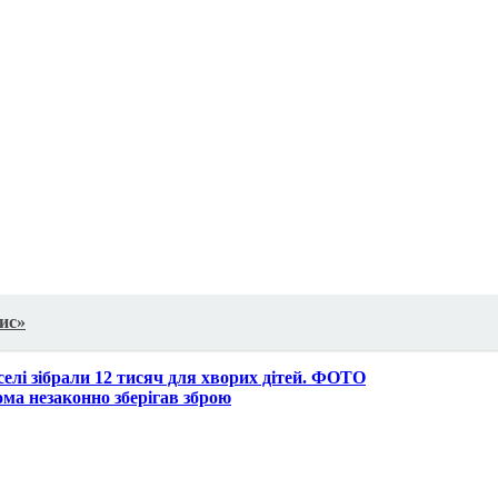
ис»
селі зібрали 12 тисяч для хворих дітей. ФОТО
ома незаконно зберігав зброю