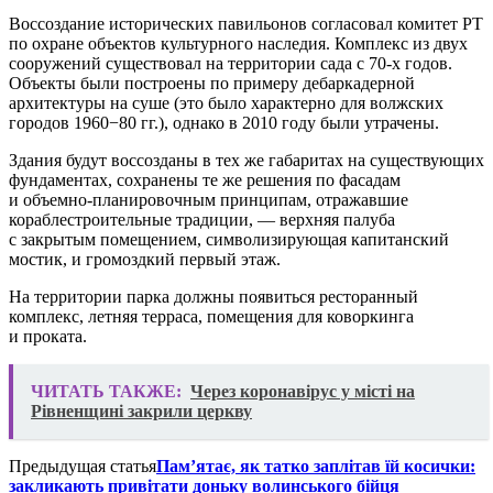
Воссоздание исторических павильонов согласовал комитет РТ
по охране объектов культурного наследия. Комплекс из двух
сооружений существовал на территории сада с 70-х годов.
Объекты были построены по примеру дебаркадерной
архитектуры на суше (это было характерно для волжских
городов 1960−80 гг.), однако в 2010 году были утрачены.
Здания будут воссозданы в тех же габаритах на существующих
фундаментах, сохранены те же решения по фасадам
и объемно-планировочным принципам, отражавшие
кораблестроительные традиции, — верхняя палуба
с закрытым помещением, символизирующая капитанский
мостик, и громоздкий первый этаж.
На территории парка должны появиться ресторанный
комплекс, летняя терраса, помещения для коворкинга
и проката.
ЧИТАТЬ ТАКЖЕ:
Через коронавірус у місті на
Рівненщині закрили церкву
Предыдущая статья
Пам’ятає, як татко заплітав їй косички:
закликають привітати доньку волинського бійця