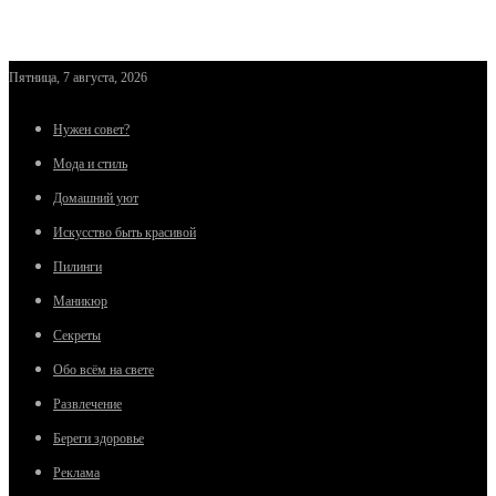
Пятница, 7 августа, 2026
Нужен совет?
Мода и стиль
Домашний уют
Искусство быть красивой
Пилинги
Маникюр
Секреты
Обо всём на свете
Развлечение
Береги здоровье
Реклама