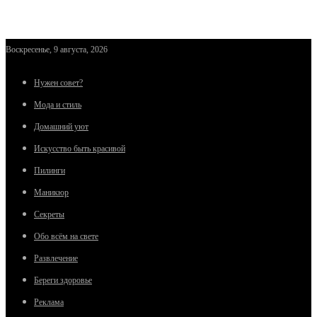
Воскресенье, 9 августа, 2026
Нужен совет?
Мода и стиль
Домашний уют
Искусство быть красивой
Пилинги
Маникюр
Секреты
Обо всём на свете
Развлечение
Береги здоровье
Реклама