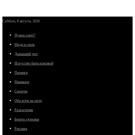
Суббота, 8 августа, 2026
Нужен совет?
Мода и стиль
Домашний уют
Искусство быть красивой
Пилинги
Маникюр
Секреты
Обо всём на свете
Развлечение
Береги здоровье
Реклама