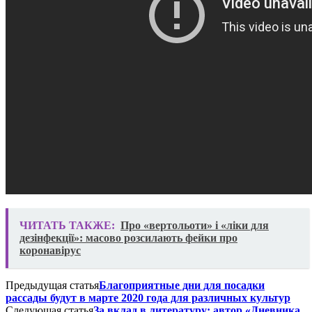
ЧИТАТЬ ТАКЖЕ:
Про «вертольоти» і «ліки для
дезінфекції»: масово розсилають фейки про
коронавірус
Предыдущая статья
Благоприятные дни для посадки
рассады будут в марте 2020 года для различных культур
Следующая статья
За вклад в литературу: автор «Дневника