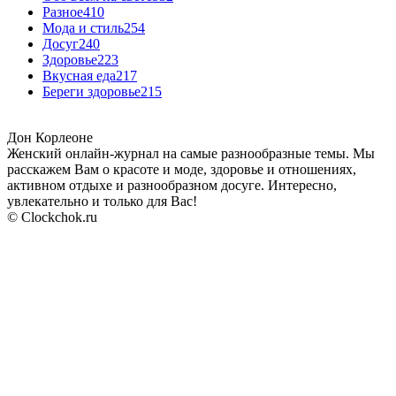
Разное
410
Мода и стиль
254
Досуг
240
Здоровье
223
Вкусная еда
217
Береги здоровье
215
Дон Корлеоне
Женский онлайн-журнал на самые разнообразные темы. Мы
расскажем Вам о красоте и моде, здоровье и отношениях,
активном отдыхе и разнообразном досуге. Интересно,
увлекательно и только для Вас!
© Clockchok.ru