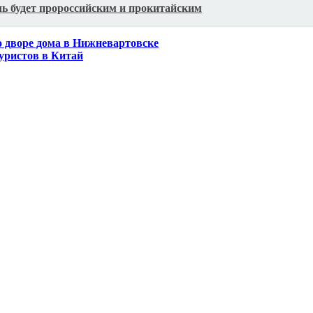
ь будет пророссийским и прокитайским
о дворе дома в Нижневартовске
туристов в Китай