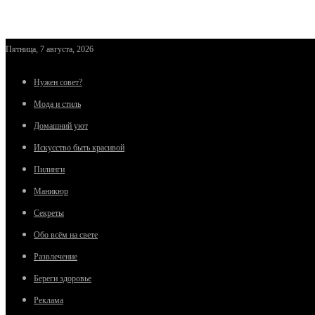
Пятница, 7 августа, 2026
Нужен совет?
Мода и стиль
Домашний уют
Искусство быть красивой
Пилинги
Маникюр
Секреты
Обо всём на свете
Развлечение
Береги здоровье
Реклама