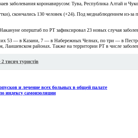
чаев заболевания коронавирусом: Тува, Республика Алтай и Чуко
тки), скончались 130 человек (+24). Под меднаблюдением из-за 
Накануне оперштаб по РТ зафиксировал 23 новых случая заболева
з них 53 — в Казани, 7 — в Набережных Челнах, по три — в Пес
м, Лаишевском районах. Также на территории РТ в числе заболе
 2 тисяч туристів
опусков и лечение всех больных в общей палате
 по индексу самоизоляции