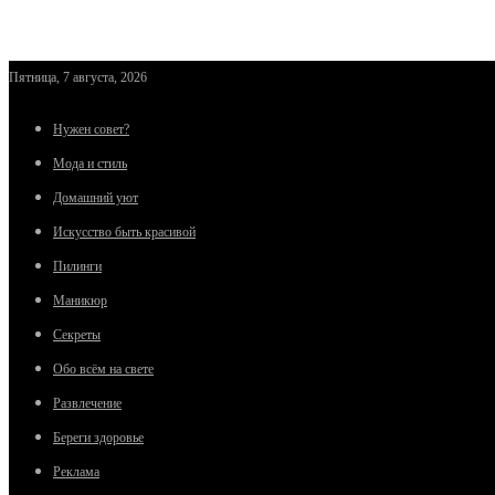
Пятница, 7 августа, 2026
Нужен совет?
Мода и стиль
Домашний уют
Искусство быть красивой
Пилинги
Маникюр
Секреты
Обо всём на свете
Развлечение
Береги здоровье
Реклама