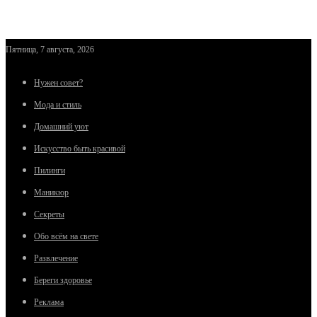
Пятница, 7 августа, 2026
Нужен совет?
Мода и стиль
Домашний уют
Искусство быть красивой
Пилинги
Маникюр
Секреты
Обо всём на свете
Развлечение
Береги здоровье
Реклама