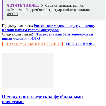
ЧИТАТЬ ТАКЖЕ:
У Луцьку скаржаться на
небезпечний дерев'яний тротуар поблизу школи.
ФОТО
Предыдущая статья
Российские медики видят уроженку
Казани новым главой минздрава
Следующая статья
У Луцьку із вікна багатоповерхівки
випав чоловік. ФОТО
ЭТО МОЖЕТ БЫТЬ ИНТЕРЕСНО
ЕЩЕ ОТ АВТОРА
Почему стоит следить за футбольными
новостями