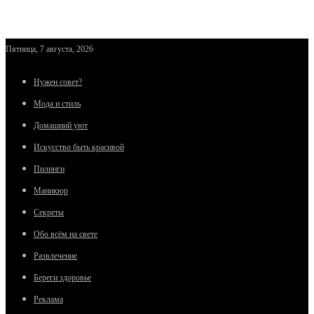
Пятница, 7 августа, 2026
Нужен совет?
Мода и стиль
Домашний уют
Искусство быть красивой
Пилинги
Маникюр
Секреты
Обо всём на свете
Развлечение
Береги здоровье
Реклама