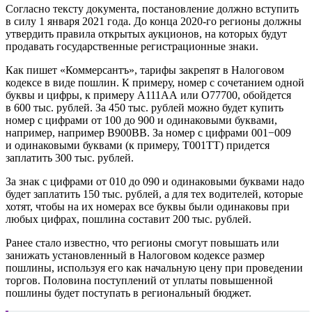
Согласно тексту документа, постановление должно вступить
в силу 1 января 2021 года. До конца 2020-го регионы должны
утвердить правила открытых аукционов, на которых будут
продавать государственные регистрационные знаки.
Как пишет «Коммерсантъ», тарифы закрепят в Налоговом
кодексе в виде пошлин. К примеру, номер с сочетанием одной
буквы и цифры, к примеру А111АА или О77700, обойдется
в 600 тыс. рублей. За 450 тыс. рублей можно будет купить
номер с цифрами от 100 до 900 и одинаковыми буквами,
например, например В900ВВ. За номер с цифрами 001−009
и одинаковыми буквами (к примеру, Т001ТТ) придется
заплатить 300 тыс. рублей.
За знак с цифрами от 010 до 090 и одинаковыми буквами надо
будет заплатить 150 тыс. рублей, а для тех водителей, которые
хотят, чтобы на их номерах все буквы были одинаковы при
любых цифрах, пошлина составит 200 тыс. рублей.
Ранее стало известно, что регионы смогут повышать или
занижать установленный в Налоговом кодексе размер
пошлины, используя его как начальную цену при проведении
торгов. Половина поступлений от уплаты повышенной
пошлины будет поступать в региональный бюджет.