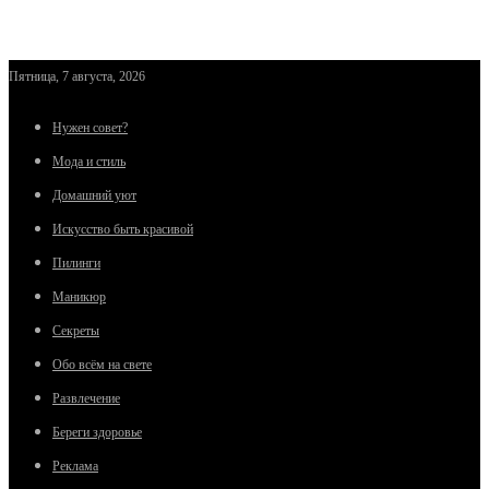
Пятница, 7 августа, 2026
Нужен совет?
Мода и стиль
Домашний уют
Искусство быть красивой
Пилинги
Маникюр
Секреты
Обо всём на свете
Развлечение
Береги здоровье
Реклама