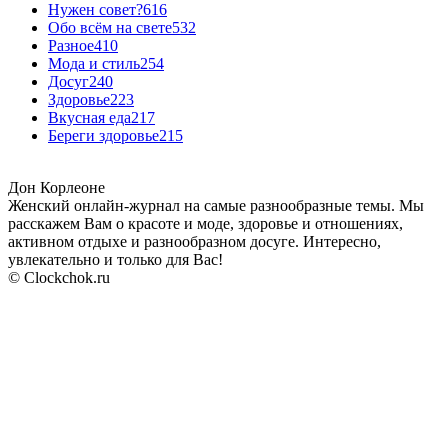
Нужен совет?
616
Обо всём на свете
532
Разное
410
Мода и стиль
254
Досуг
240
Здоровье
223
Вкусная еда
217
Береги здоровье
215
Дон Корлеоне
Женский онлайн-журнал на самые разнообразные темы. Мы
расскажем Вам о красоте и моде, здоровье и отношениях,
активном отдыхе и разнообразном досуге. Интересно,
увлекательно и только для Вас!
© Clockchok.ru