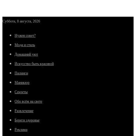
Суббота, 8 августа, 2026
Нужен совет?
Мода и стиль
Домашний уют
Искусство быть красивой
Пилинги
Маникюр
Секреты
Обо всём на свете
Развлечение
Береги здоровье
Реклама