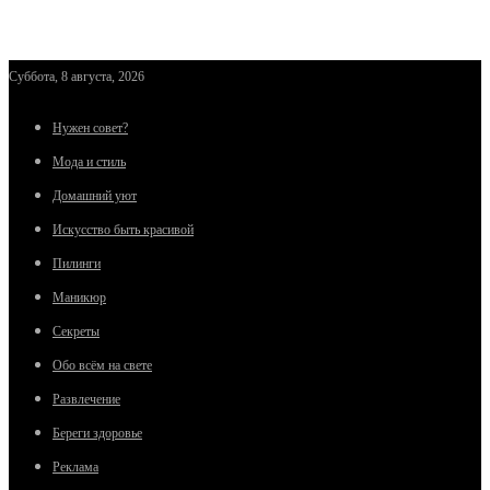
Суббота, 8 августа, 2026
Нужен совет?
Мода и стиль
Домашний уют
Искусство быть красивой
Пилинги
Маникюр
Секреты
Обо всём на свете
Развлечение
Береги здоровье
Реклама