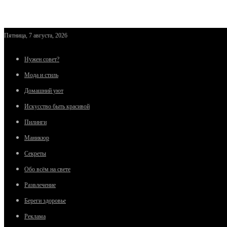
Пятница, 7 августа, 2026
Нужен совет?
Мода и стиль
Домашний уют
Искусство быть красивой
Пилинги
Маникюр
Секреты
Обо всём на свете
Развлечение
Береги здоровье
Реклама