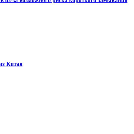
ов из-за возможного риска короткого замыкания
из Китая