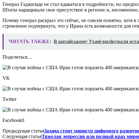
Генерал Гаджизаде не стал вдаваться в подробности, но пред
Штаты наращивали свое присутствие в регионе и, несомненно, 
Почему генерал раскрыл это сейчас, не совсем понятно, хотя 
стремление подчеркнуть, что у Ирана есть возможности для отв
ЧИТАТЬ ТАКЖЕ:
В китайському Ухані вилікували оста
Поделиться…
VK
Twitter
Facebook0
Предыдущая статья
Задача стоит министр цифрового развити
Следующая статья
Тяжелая депрессия или полный крах миро