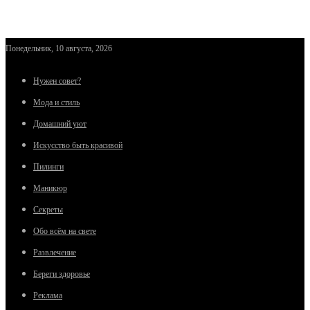
Понедельник, 10 августа, 2026
Нужен совет?
Мода и стиль
Домашний уют
Искусство быть красивой
Пилинги
Маникюр
Секреты
Обо всём на свете
Развлечение
Береги здоровье
Реклама