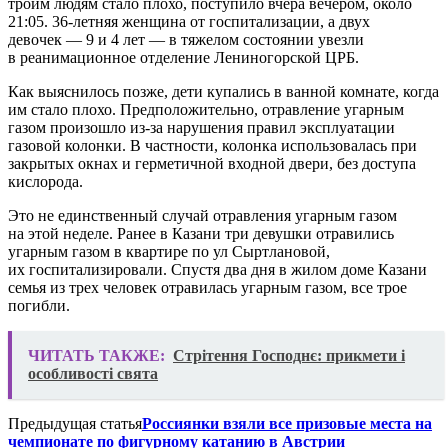
троим людям стало плохо, поступило вчера вечером, около
21:05. 36-летняя женщина от госпитализации, а двух
девочек — 9 и 4 лет — в тяжелом состоянии увезли
в реанимационное отделение Лениногорской ЦРБ.
Как выяснилось позже, дети купались в ванной комнате, когда
им стало плохо. Предположительно, отравление угарным
газом произошло из-за нарушения правил эксплуатации
газовой колонки. В частности, колонка использовалась при
закрытых окнах и герметичной входной двери, без доступа
кислорода.
Это не единственный случай отравления угарным газом
на этой неделе. Ранее в Казани три девушки отравились
угарным газом в квартире по ул Сыртлановой,
их госпитализировали. Спустя два дня в жилом доме Казани
семья из трех человек отравилась угарным газом, все трое
погибли.
ЧИТАТЬ ТАКЖЕ:
Стрітення Господнє: прикмети і
особливості свята
Предыдущая статья
Россиянки взяли все призовые места на
чемпионате по фигурному катанию в Австрии