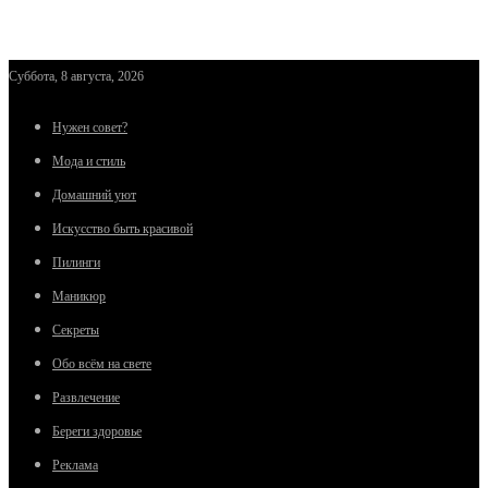
Суббота, 8 августа, 2026
Нужен совет?
Мода и стиль
Домашний уют
Искусство быть красивой
Пилинги
Маникюр
Секреты
Обо всём на свете
Развлечение
Береги здоровье
Реклама