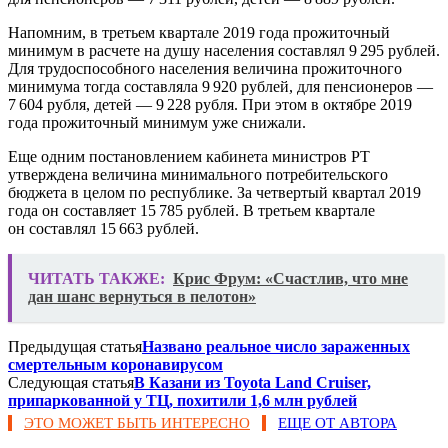
Напомним, в третьем квартале 2019 года прожиточный
минимум в расчете на душу населения составлял 9 295 рублей.
Для трудоспособного населения величина прожиточного
минимума тогда составляла 9 920 рублей, для пенсионеров —
7 604 рубля, детей — 9 228 рубля. При этом в октябре 2019
года прожиточный минимум уже снижали.
Еще одним постановлением кабинета министров РТ
утверждена величина минимального потребительского
бюджета в целом по республике. За четвертый квартал 2019
года он составляет 15 785 рублей. В третьем квартале
он составлял 15 663 рублей.
ЧИТАТЬ ТАКЖЕ:
Крис Фрум: «Счастлив, что мне
дан шанс вернуться в пелотон»
Предыдущая статья
Названо реальное число зараженных
смертельным коронавирусом
Следующая статья
В Казани из Toyota Land Cruiser,
припаркованной у ТЦ, похитили 1,6 млн рублей
ЭТО МОЖЕТ БЫТЬ ИНТЕРЕСНО
ЕЩЕ ОТ АВТОРА