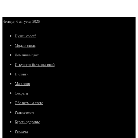
Четверг, 6 августа, 2026
Нужен совет?
Мода и стиль
Домашний уют
Искусство быть красивой
Пилинги
Маникюр
Секреты
Обо всём на свете
Развлечение
Береги здоровье
Реклама