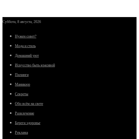
Суббота, 8 августа, 2026
Нужен совет?
Мода и стиль
Домашний уют
Искусство быть красивой
Пилинги
Маникюр
Секреты
Обо всём на свете
Развлечение
Береги здоровье
Реклама