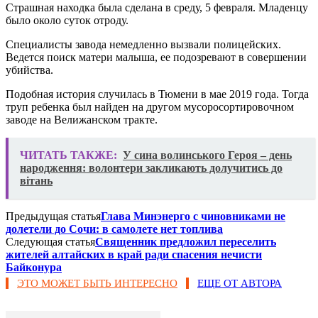
Страшная находка была сделана в среду, 5 февраля. Младенцу
было около суток отроду.
Специалисты завода немедленно вызвали полицейских.
Ведется поиск матери малыша, ее подозревают в совершении
убийства.
Подобная история случилась в Тюмени в мае 2019 года. Тогда
труп ребенка был найден на другом мусоросортировочном
заводе на Велижанском тракте.
ЧИТАТЬ ТАКЖЕ:
У сина волинського Героя – день
народження: волонтери закликають долучитись до
вітань
Предыдущая статья
Глава Минэнерго с чиновниками не
долетели до Сочи: в самолете нет топлива
Следующая статья
Священник предложил переселить
жителей алтайских в край ради спасения нечисти
Байконура
ЭТО МОЖЕТ БЫТЬ ИНТЕРЕСНО
ЕЩЕ ОТ АВТОРА