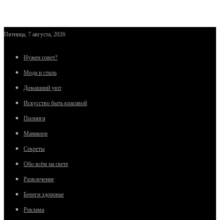
Пятница, 7 августа, 2026
Нужен совет?
Мода и стиль
Домашний уют
Искусство быть красивой
Пилинги
Маникюр
Секреты
Обо всём на свете
Развлечение
Береги здоровье
Реклама