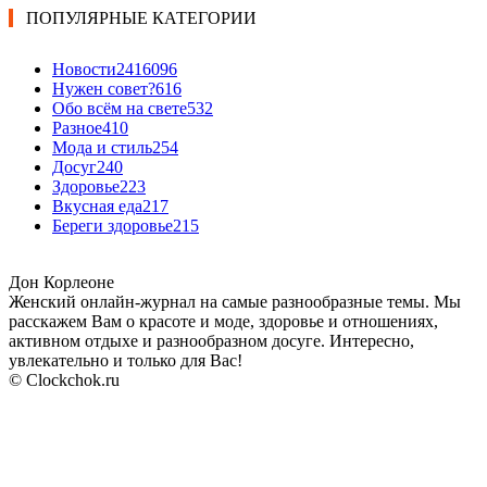
ПОПУЛЯРНЫЕ КАТЕГОРИИ
Новости24
16096
Нужен совет?
616
Обо всём на свете
532
Разное
410
Мода и стиль
254
Досуг
240
Здоровье
223
Вкусная еда
217
Береги здоровье
215
Дон Корлеоне
Женский онлайн-журнал на самые разнообразные темы. Мы
расскажем Вам о красоте и моде, здоровье и отношениях,
активном отдыхе и разнообразном досуге. Интересно,
увлекательно и только для Вас!
© Clockchok.ru