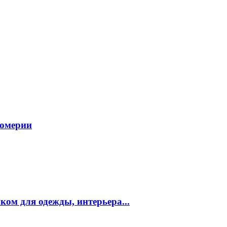
фюмерии
ком для одежды, интерьера...