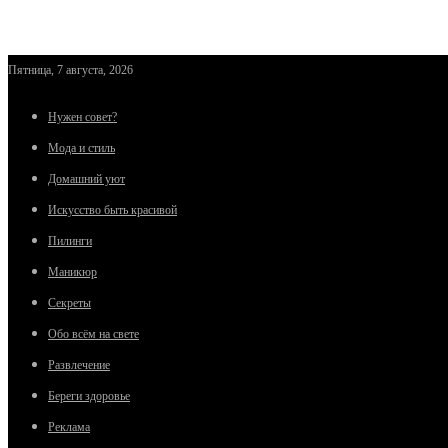
Пятница, 7 августа, 2026
Нужен совет?
Мода и стиль
Домашний уют
Искусство быть красивой
Пилинги
Маникюр
Секреты
Обо всём на свете
Развлечение
Береги здоровье
Реклама