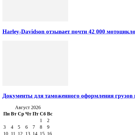
Harley-Davidson отзывает почти 42 000 мотоцикл
Документы для таможенного оформления грузов 
Август 2026
Пн
Вт
Ср
Чт
Пт
Сб
Вс
1
2
3
4
5
6
7
8
9
10
11
12
13
14
15
16