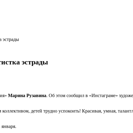
а эстрады
тистка эстрады
ция»
Марина Рузавина
. Об этом сообщил в «Инстаграме» худож
коллективом, детей трудно успокоить! Красивая, умная, талант
 января.