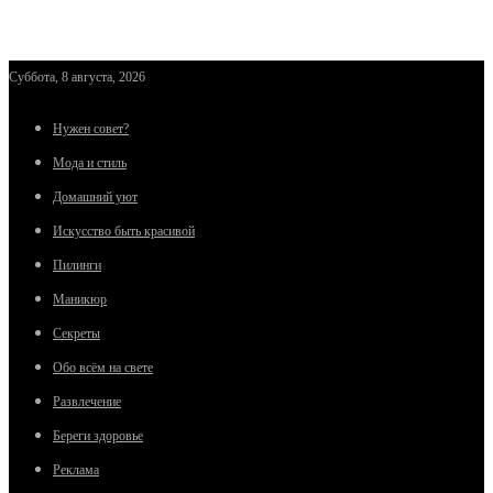
Суббота, 8 августа, 2026
Нужен совет?
Мода и стиль
Домашний уют
Искусство быть красивой
Пилинги
Маникюр
Секреты
Обо всём на свете
Развлечение
Береги здоровье
Реклама