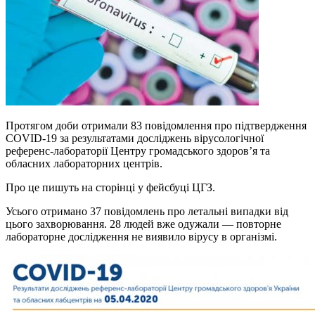
Протягом доби отримали 83 повідомлення про підтвердження
COVID-19 за результатами досліджень вірусологічної
референс-лабораторії Центру громадського здоров’я та
обласних лабораторних центрів.
Про це пишуть на сторінці у фейсбуці ЦГЗ.
Усього отримано 37 повідомлень про летальні випадки від
цього захворювання. 28 людей вже одужали — повторне
лабораторне дослідження не виявило вірусу в організмі.