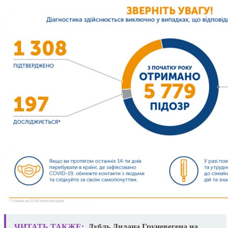
ЧИТАТЬ ТАКЖЕ:
Дубль Дилана Груневегена на