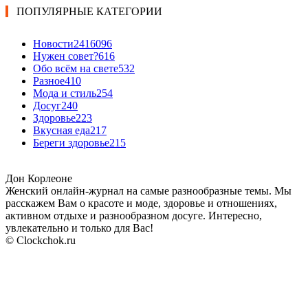
ПОПУЛЯРНЫЕ КАТЕГОРИИ
Новости24
16096
Нужен совет?
616
Обо всём на свете
532
Разное
410
Мода и стиль
254
Досуг
240
Здоровье
223
Вкусная еда
217
Береги здоровье
215
Дон Корлеоне
Женский онлайн-журнал на самые разнообразные темы. Мы
расскажем Вам о красоте и моде, здоровье и отношениях,
активном отдыхе и разнообразном досуге. Интересно,
увлекательно и только для Вас!
© Clockchok.ru