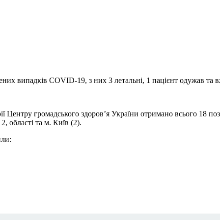
ених випадків COVID-19, з них 3 летальні, 1 пацієнт одужав та в
рії Центру громадського здоров’я України отримано всього 18 по
, області та м. Київ (2).
или: