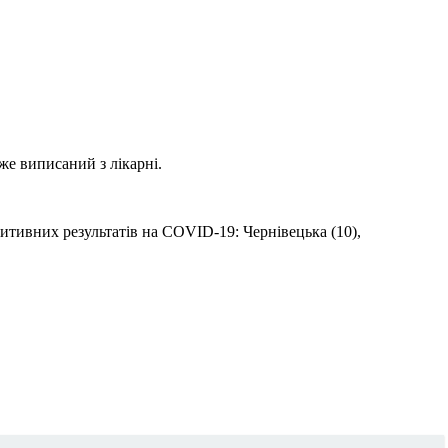
же виписаний з лікарні.
зитивних результатів на COVID-19: Чернівецька (10),