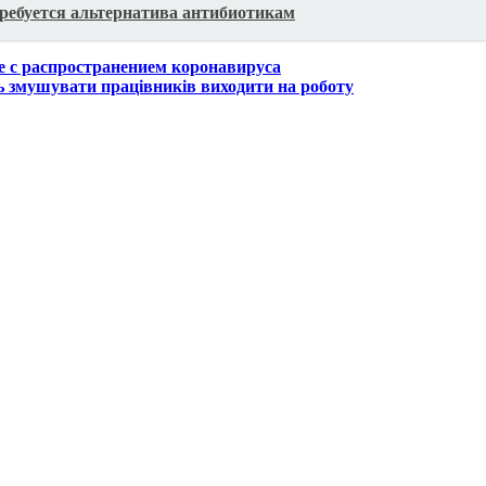
ребуется альтернатива антибиотикам
е с распространением коронавируса
ь змушувати працівників виходити на роботу