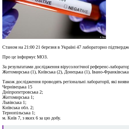
Станом на 21:00 21 березня в Україні 47 лабораторно підтвердж
Про це інформує МОЗ.
За результатами дослідження вірусологічної референс-лаборато
Житомирська (1), Київська (2), Донецька (1), Івано-Франківська 2
Також дослідження проводять регіональні лабораторії, які вияв
Чернівецька 15
Дніпропетровська 2;
Житомирська 1;
Львівська 1;
Київська обл. 2;
Тернопільська 1;
м. Київ 7, з яких 6 за цю добу.