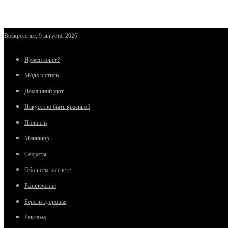
Воскресенье, 9 августа, 2026
Нужен совет?
Мода и стиль
Домашний уют
Искусство быть красивой
Пилинги
Маникюр
Секреты
Обо всём на свете
Развлечение
Береги здоровье
Реклама