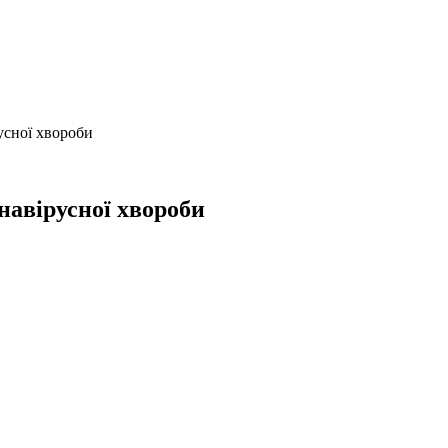
усної хвороби
навірусної хвороби