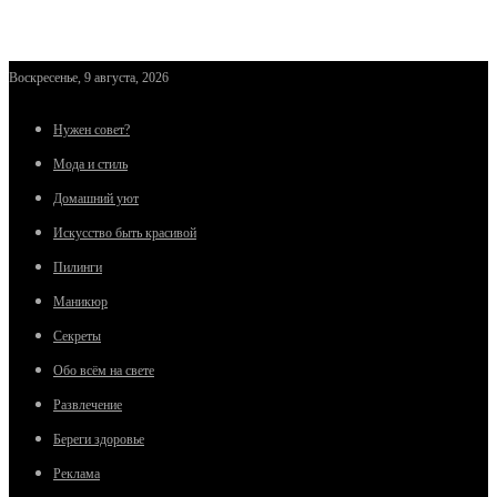
Воскресенье, 9 августа, 2026
Нужен совет?
Мода и стиль
Домашний уют
Искусство быть красивой
Пилинги
Маникюр
Секреты
Обо всём на свете
Развлечение
Береги здоровье
Реклама