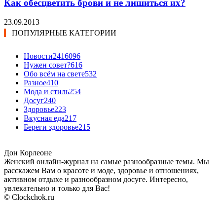
Как обесцветить брови и не лишиться их?
23.09.2013
ПОПУЛЯРНЫЕ КАТЕГОРИИ
Новости24
16096
Нужен совет?
616
Обо всём на свете
532
Разное
410
Мода и стиль
254
Досуг
240
Здоровье
223
Вкусная еда
217
Береги здоровье
215
Дон Корлеоне
Женский онлайн-журнал на самые разнообразные темы. Мы
расскажем Вам о красоте и моде, здоровье и отношениях,
активном отдыхе и разнообразном досуге. Интересно,
увлекательно и только для Вас!
© Clockchok.ru