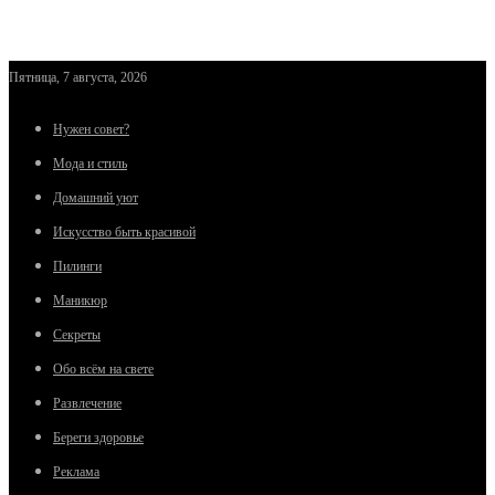
Пятница, 7 августа, 2026
Нужен совет?
Мода и стиль
Домашний уют
Искусство быть красивой
Пилинги
Маникюр
Секреты
Обо всём на свете
Развлечение
Береги здоровье
Реклама