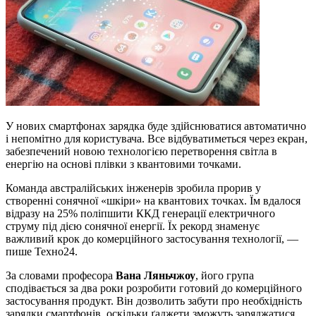
У нових смартфонах зарядка буде здійснюватися автоматично
і непомітно для користувача. Все відбуватиметься через екран,
забезпечений новою технологією перетворення світла в
енергію на основі плівки з квантовими точками.
Команда австралійських інженерів зробила прорив у
створенні сонячної «шкіри» на квантових точках. Їм вдалося
відразу на 25% поліпшити ККД генерації електричного
струму під дією сонячної енергії. Їх рекорд знаменує
важливий крок до комерційного застосування технології, —
пише Техно24.
За словами професора
Вана Ляньчжоу
, його група
сподівається за два роки розробити готовий до комерційного
застосування продукт. Він дозволить забути про необхідність
зарядки смартфонів, оскільки ґаджети зможуть заряджатися