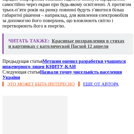
самостійно через екран при будь-якому освітленні. А протягом
трьох-п’яти років на ринку повинні будуть з’явитися більш
габаритні рішення – наприклад, для живлення електромобіля
за допомогою його поверхонь, що вловлюють світло і
перетворюють його в енергію.
ЧИТАТЬ ТАКЖЕ:
Красивые поздравления в стихах
и картинках с католической Пасхой 12 апреля
Предыдущая статья
Метшин оценил разработки учащихся
инженерного лицея КНИТУ-КАИ
Следующая статья
Назвали точну чисельність населення
України
ЭТО МОЖЕТ БЫТЬ ИНТЕРЕСНО
ЕЩЕ ОТ АВТОРА