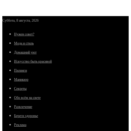
Суббота, 8 августа, 2026
Нужен совет?
Мода и стиль
Домашний уют
Искусство быть красивой
Пилинги
Маникюр
Секреты
Обо всём на свете
Развлечение
Береги здоровье
Реклама