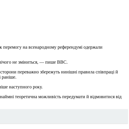
як перемогу на всенародному референдумі одержали
 нічого не зміниться, — пише ВВС.
о сторони переважно збережуть нинішні правила співпраці й
 раніше.
ніше наступного року.
инаймні теоретична можливість передумати й відмовитися від