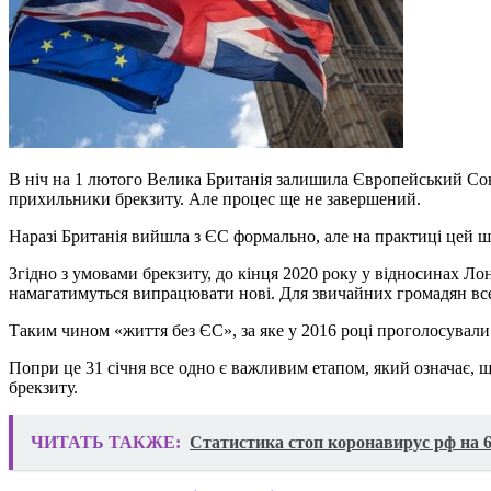
В ніч на 1 лютого Велика Британія залишила Європейський Сою
прихильники брекзиту. Але процес ще не завершений.
Наразі Британія вийшла з ЄС формально, але на практиці цей ш
Згідно з умовами брекзиту, до кінця 2020 року у відносинах Л
намагатимуться випрацювати нові. Для звичайних громадян все 
Таким чином «життя без ЄС», за яке у 2016 році проголосували
Попри це 31 січня все одно є важливим етапом, який означає, 
брекзиту.
ЧИТАТЬ ТАКЖЕ:
Статистика стоп коронавирус рф на 