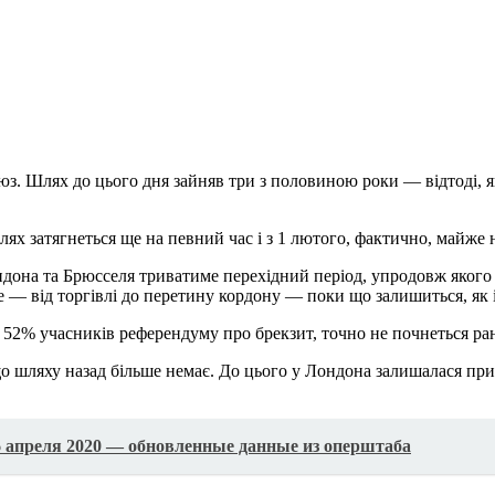
з. Шлях до цього дня зайняв три з половиною роки — відтоді, 
лях затягнеться ще на певний час і з 1 лютого, фактично, майже
ондона та Брюсселя триватиме перехідний період, упродовж яког
— від торгівлі до перетину кордону — поки що залишиться, як і
 52% учасників референдуму про брекзит, точно не почнеться ра
що шляху назад більше немає. До цього у Лондона залишалася пр
6 апреля 2020 — обновленные данные из оперштаба