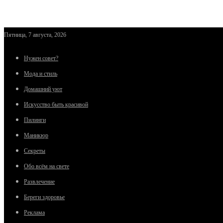
Пятница, 7 августа, 2026
Нужен совет?
Мода и стиль
Домашний уют
Искусство быть красивой
Пилинги
Маникюр
Секреты
Обо всём на свете
Развлечение
Береги здоровье
Реклама