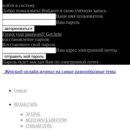
войти в систему
Добро пожаловать! Войдите в свою учётную запись
Ваше имя пользователя
Ваш пароль
Forgot your password? Get help
восстановление пароля
Восстановите свой пароль
Ваш адрес электронной почты
Пароль будет выслан Вам по электронной почте.
Женский онлайн-журнал на самые разнообразные темы
Главная
МОДА&СТИЛЬ
ГАРДЕРОБ
АКСЕССУАРЫ & БИЖУТЕРИЯ
СТИЛЬНАЯ ОБУВЬ