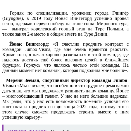
Горняк по специализации, уроженец города Глингёр
(Glyngøre), в 2019 году Йонас Вингегорд успешно провёл
сезон, одержав первую победу на этапе гонке Мирового тура,
— выиграл королевский горный этап на Туре Польши, а
также занял 2-е место в общем зачёте на Туре Дании.
Йонас Вингегорд
: «Я счастлив продлить контракт с
командой Jumbo-Visma, где мне очень нравится работать.
Кроме того, я начал хорошо развиваться в этой команде, где
надеюсь достичь ещё более высоких целей в ближайшем
будущем. Горжусь, что являюсь частью этой команды. На
данный момент нет команды, которая подходила мне больше».
Мерейн Зееман, спортивный директор команды Jumbo-
Visma:
«Мы считаем, что особенно в это трудное время важно
дать знак, что мы продолжаем развивать нашу команду. Йонес
– многообещающий талант. У нас на него большие надежды.
Мы рады, что у нас есть возможность поменять условия его
контракта и продлив его до конца 2022 года, потому что в
этом случае сможем продолжать строить вместе с ним
успешную карьеру».